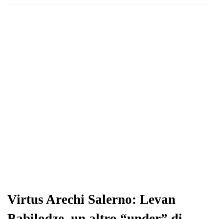
Virtus Arechi Salerno: Levan
Babilodze, un altro “under” di