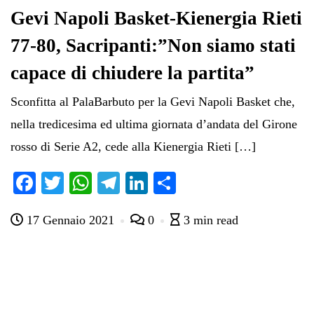
Gevi Napoli Basket-Kienergia Rieti
77-80, Sacripanti:”Non siamo stati
capace di chiudere la partita”
Sconfitta al PalaBarbuto per la Gevi Napoli Basket che,
nella tredicesima ed ultima giornata d’andata del Girone
rosso di Serie A2, cede alla Kienergia Rieti […]
Fa
T
W
Te
Li
C
ce
wi
ha
le
nk
on
17 Gennaio 2021
0
3 min read
bo
tte
ts
gr
ed
di
ok
r
A
a
In
vi
pp
m
di