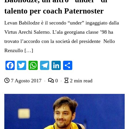
talento per coach Paternoster
Levan Babilodze è il secondo “under” ingaggiato dalla
Virtus Arechi Salerno. L’ala georgiana classe ’98 ha
trovato l’accordo con la società del presidente Nello
Renzullo […]
Fa
T
W
Te
Li
C
ce
wi
ha
le
nk
on
7 Agosto 2017
0
2 min read
bo
tte
ts
gr
ed
di
ok
r
A
a
In
vi
pp
m
di