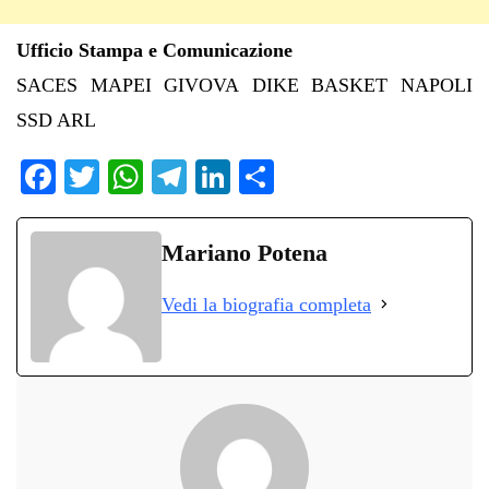
Ufficio Stampa e Comunicazione
SACES MAPEI GIVOVA DIKE BASKET NAPOLI
SSD ARL
Fa
T
W
Te
Li
C
ce
wi
ha
le
nk
on
bo
tte
ts
gr
ed
di
Mariano Potena
ok
r
A
a
In
vi
Vedi la biografia completa
pp
m
di