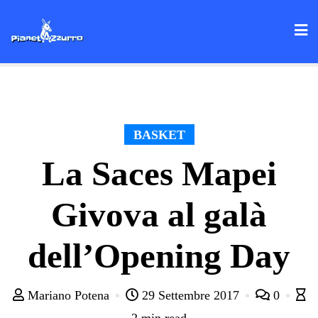
Skip
to
content
BASKET
La Saces Mapei
Givova al galà
dell’Opening Day
Mariano Potena
29 Settembre 2017
0
2 min read