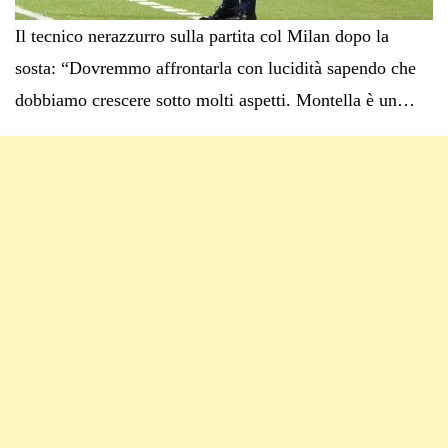
Il tecnico nerazzurro sulla partita col Milan dopo la
sosta: “Dovremmo affrontarla con lucidità sapendo che
dobbiamo crescere sotto molti aspetti. Montella è un…