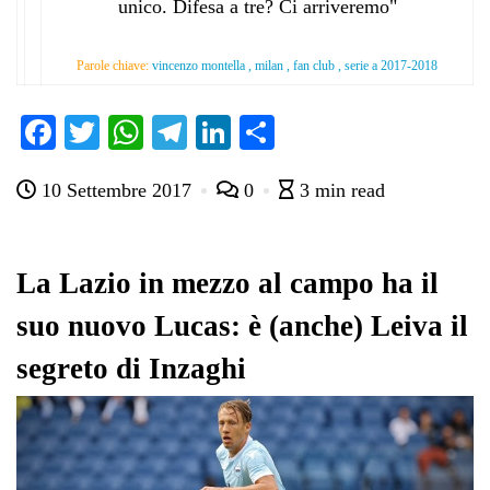
unico. Difesa a tre? Ci arriveremo"
Parole chiave:
vincenzo montella , milan , fan club , serie a 2017-2018
Fa
T
W
Te
Li
C
ce
wi
ha
le
nk
on
10 Settembre 2017
0
3 min read
bo
tte
ts
gr
ed
di
ok
r
A
a
In
vi
pp
m
di
La Lazio in mezzo al campo ha il
suo nuovo Lucas: è (anche) Leiva il
segreto di Inzaghi