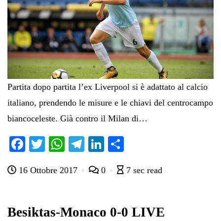
Partita dopo partita l’ex Liverpool si è adattato al calcio
italiano, prendendo le misure e le chiavi del centrocampo
biancoceleste. Già contro il Milan di…
Fa
T
W
Te
Li
C
ce
wi
ha
le
nk
on
16 Ottobre 2017
0
7 sec read
bo
tte
ts
gr
ed
di
ok
r
A
a
In
vi
pp
m
di
Besiktas-Monaco 0-0 LIVE