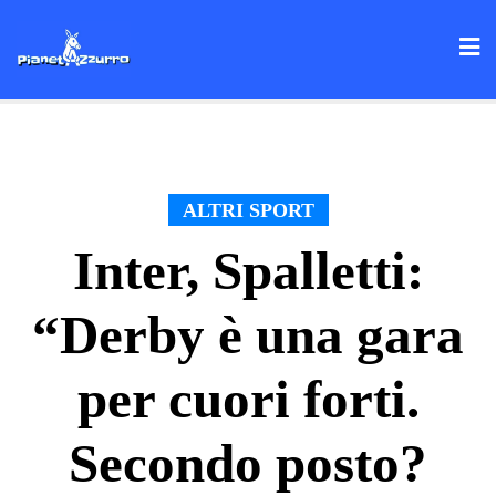
Skip
to
content
ALTRI SPORT
Inter, Spalletti:
“Derby è una gara
per cuori forti.
Secondo posto?