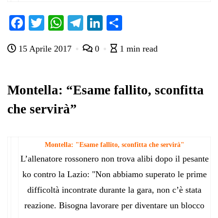
Fa
T
W
Te
Li
C
ce
wi
ha
le
nk
on
15 Aprile 2017
0
1 min read
bo
tte
ts
gr
ed
di
ok
r
A
a
In
vi
pp
m
di
Montella: “Esame fallito, sconfitta
che servirà”
Montella: "Esame fallito, sconfitta che servirà"
L’allenatore rossonero non trova alibi dopo il pesante
ko contro la Lazio: "Non abbiamo superato le prime
difficoltà incontrate durante la gara, non c’è stata
reazione. Bisogna lavorare per diventare un blocco