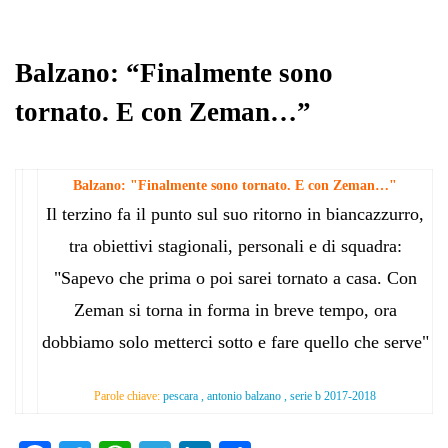
ok
r
A
a
In
vi
pp
m
di
Balzano: “Finalmente sono
tornato. E con Zeman…”
Balzano: "Finalmente sono tornato. E con Zeman…"
Il terzino fa il punto sul suo ritorno in biancazzurro,
tra obiettivi stagionali, personali e di squadra:
"Sapevo che prima o poi sarei tornato a casa. Con
Zeman si torna in forma in breve tempo, ora
dobbiamo solo metterci sotto e fare quello che serve"
Parole chiave:
pescara , antonio balzano , serie b 2017-2018