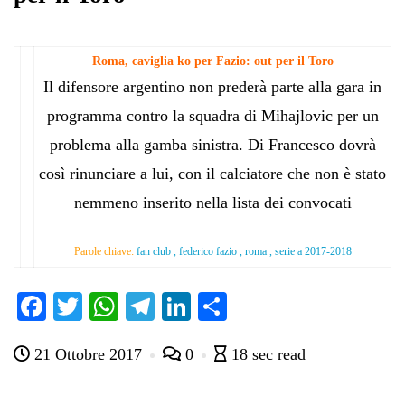
Roma, caviglia ko per Fazio: out per il Toro
Il difensore argentino non prederà parte alla gara in
programma contro la squadra di Mihajlovic per un
problema alla gamba sinistra. Di Francesco dovrà
così rinunciare a lui, con il calciatore che non è stato
nemmeno inserito nella lista dei convocati
Parole chiave:
fan club , federico fazio , roma , serie a 2017-2018
Fa
T
W
Te
Li
C
ce
wi
ha
le
nk
on
21 Ottobre 2017
0
18 sec read
bo
tte
ts
gr
ed
di
ok
r
A
a
In
vi