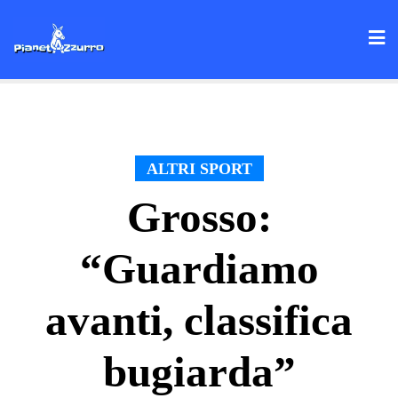
Skip
to
content
ALTRI SPORT
Grosso:
“Guardiamo
avanti, classifica
bugiarda”