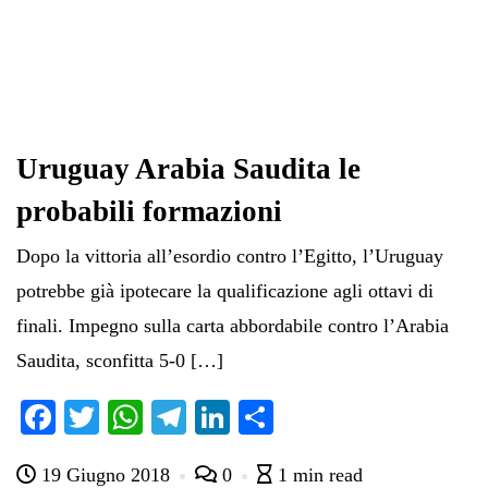
Uruguay Arabia Saudita le
probabili formazioni
Dopo la vittoria all’esordio contro l’Egitto, l’Uruguay
potrebbe già ipotecare la qualificazione agli ottavi di
finali. Impegno sulla carta abbordabile contro l’Arabia
Saudita, sconfitta 5-0 […]
Fa
T
W
Te
Li
C
ce
wi
ha
le
nk
on
19 Giugno 2018
0
1 min read
bo
tte
ts
gr
ed
di