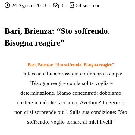
24 Agosto 2018
0
54 sec read
bo
tte
ts
gr
ed
di
ok
r
A
a
In
vi
pp
m
di
Bari, Brienza: “Sto soffrendo.
Bisogna reagire”
Bari, Brienza: "Sto soffrendo. Bisogna reagire"
L’attaccante biancorosso in conferenza stampa:
"Bisogna reagire con la solita voglia e
determinazione. Siamo concentrati: dobbiamo
credere in ciò che facciamo. Avellino? In Serie B
non ci si sorprende più". Sulla sua condizione: "Sto
soffrendo, voglio tornare ai miei livelli"