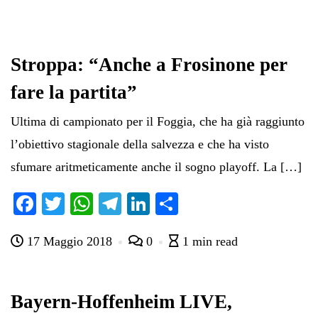
Stroppa: “Anche a Frosinone per
fare la partita”
Ultima di campionato per il Foggia, che ha già raggiunto
l’obiettivo stagionale della salvezza e che ha visto
sfumare aritmeticamente anche il sogno playoff. La […]
Fa
T
W
Te
Li
C
ce
wi
ha
le
nk
on
17 Maggio 2018
0
1 min read
bo
tte
ts
gr
ed
di
ok
r
A
a
In
vi
pp
m
di
Bayern-Hoffenheim LIVE,