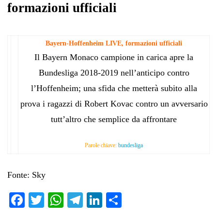
formazioni ufficiali
Bayern-Hoffenheim LIVE, formazioni ufficiali
Il Bayern Monaco campione in carica apre la
Bundesliga 2018-2019 nell’anticipo contro
l’Hoffenheim; una sfida che metterà subito alla
prova i ragazzi di Robert Kovac contro un avversario
tutt’altro che semplice da affrontare
Parole chiave:
bundesliga
Fonte: Sky
Fa
T
W
Te
Li
C
ce
wi
ha
le
nk
on