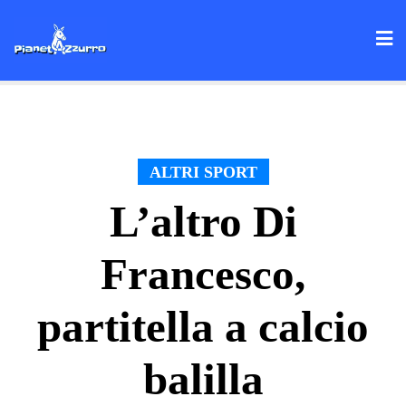
Skip
to
content
ALTRI SPORT
L’altro Di
Francesco,
partitella a calcio
balilla