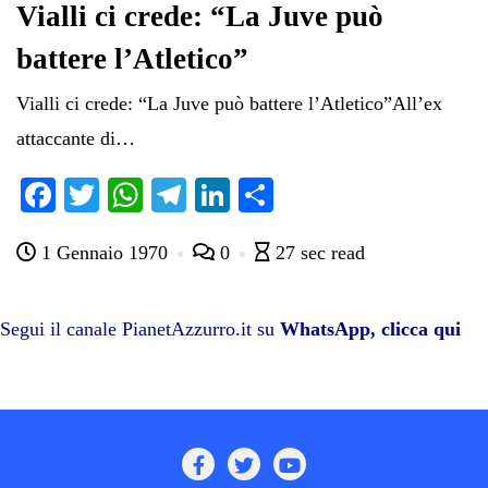
Vialli ci crede: “La Juve può
battere l’Atletico”
Vialli ci crede: “La Juve può battere l’Atletico”All’ex
attaccante di…
Fa
T
W
Te
Li
C
ce
wi
ha
le
nk
on
1 Gennaio 1970
0
27 sec read
bo
tte
ts
gr
ed
di
ok
r
A
a
In
vi
pp
m
di
Segui il canale PianetAzzurro.it su
WhatsApp, clicca qui