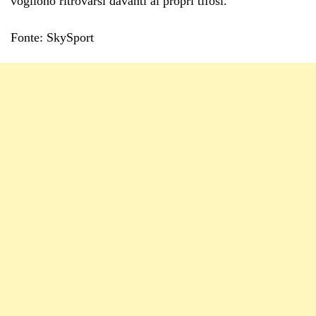
vogliono ritrovarsi davanti ai propri tifosi.
Fonte: SkySport