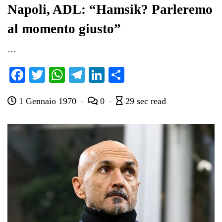
Napoli, ADL: “Hamsik? Parleremo
al momento giusto”
…
Fa
T
W
Te
Li
C
ce
wi
ha
le
nk
on
1 Gennaio 1970
0
29 sec read
bo
tte
ts
gr
ed
di
ok
r
A
a
In
vi
pp
m
di