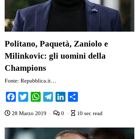
Politano, Paquetà, Zaniolo e
Milinkovic: gli uomini della
Champions
Fonte: Repubblica.it…
Fa
T
W
Te
Li
C
ce
wi
ha
le
nk
on
28 Marzo 2019
0
10 sec read
bo
tte
ts
gr
ed
di
ok
r
A
a
In
vi
pp
m
di