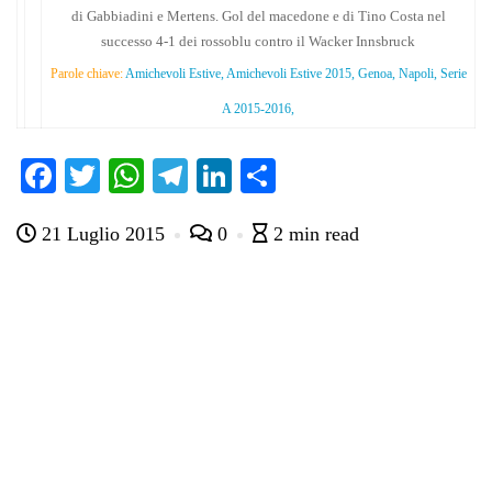
di Gabbiadini e Mertens. Gol del macedone e di Tino Costa nel
successo 4-1 dei rossoblu contro il Wacker Innsbruck
Parole chiave:
Amichevoli Estive, Amichevoli Estive 2015, Genoa, Napoli, Serie
A 2015-2016,
Fa
T
W
Te
Li
C
ce
wi
ha
le
nk
on
21 Luglio 2015
0
2 min read
bo
tte
ts
gr
ed
di
ok
r
A
a
In
vi
pp
m
di