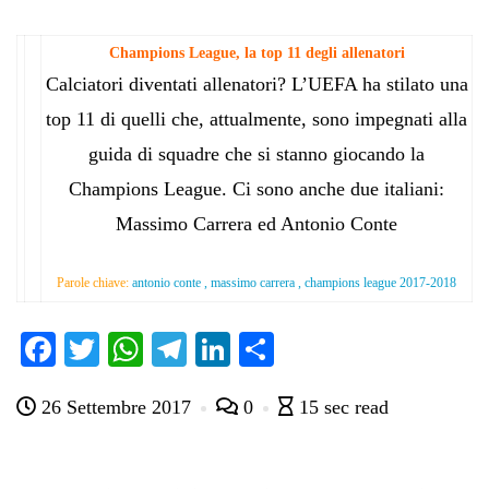
Champions League, la top 11 degli allenatori
Calciatori diventati allenatori? L’UEFA ha stilato una
top 11 di quelli che, attualmente, sono impegnati alla
guida di squadre che si stanno giocando la
Champions League. Ci sono anche due italiani:
Massimo Carrera ed Antonio Conte
Parole chiave:
antonio conte , massimo carrera , champions league 2017-2018
Fa
T
W
Te
Li
C
ce
wi
ha
le
nk
on
26 Settembre 2017
0
15 sec read
bo
tte
ts
gr
ed
di
ok
r
A
a
In
vi