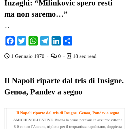
pp
m
di
Inzaghi: “Milinkovic spero resti
ma non saremo…”
…
Fa
T
W
Te
Li
C
ce
wi
ha
le
nk
on
1 Gennaio 1970
0
18 sec read
bo
tte
ts
gr
ed
di
ok
r
A
a
In
vi
pp
m
di
Il Napoli riparte dal tris di Insigne.
Genoa, Pandev a segno
Il Napoli riparte dal tris di Insigne. Genoa, Pandev a segno
AMICHEVOLI ESTIVE
. Buona la prima per Sarri in azzurro: vittoria
8-0 contro l’Anaune, tripletta per il trequartista napoletano, doppietta