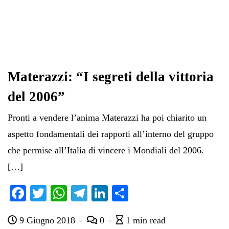
Materazzi: “I segreti della vittoria
del 2006”
Pronti a vendere l’anima Materazzi ha poi chiarito un
aspetto fondamentali dei rapporti all’interno del gruppo
che permise all’Italia di vincere i Mondiali del 2006.
[…]
Fa
T
W
Te
Li
C
ce
wi
ha
le
nk
on
9 Giugno 2018
0
1 min read
bo
tte
ts
gr
ed
di