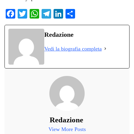
Fa
T
W
Te
Li
C
ce
wi
ha
le
nk
on
bo
tte
ts
gr
ed
di
Redazione
ok
r
A
a
In
vi
Vedi la biografia completa
pp
m
di
Redazione
View More Posts