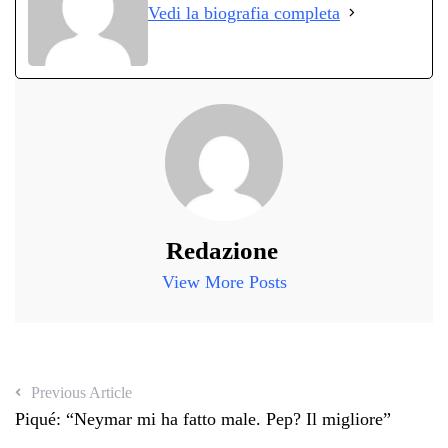
Vedi la biografia completa
pp
m
di
Redazione
View More Posts
Previous Article
Piqué: “Neymar mi ha fatto male. Pep? Il migliore”