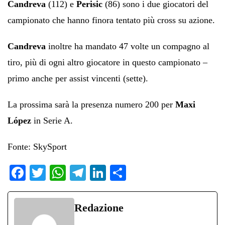
Candreva
(112) e
Perisic
(86) sono i due giocatori del
campionato che hanno finora tentato più cross su azione.
Candreva
inoltre ha mandato 47 volte un compagno al
tiro, più di ogni altro giocatore in questo campionato –
primo anche per assist vincenti (sette).
La prossima sarà la presenza numero 200 per
Maxi
López
in Serie A.
Fonte: SkySport
Fa
T
W
Te
Li
C
ce
wi
ha
le
nk
on
bo
tte
ts
gr
ed
di
Redazione
ok
r
A
a
In
vi