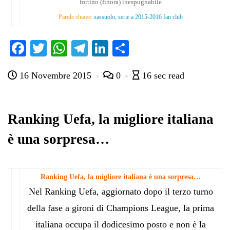
fortino (finora) inespugnabile
Parole chiave:
sassuolo, serie a 2015-2016 fan club
Fa
T
W
Te
Li
C
ce
wi
ha
le
nk
on
16 Novembre 2015
0
16 sec read
bo
tte
ts
gr
ed
di
ok
r
A
a
In
vi
pp
m
di
Ranking Uefa, la migliore italiana
è una sorpresa…
Ranking Uefa, la migliore italiana è una sorpresa…
Nel Ranking Uefa, aggiornato dopo il terzo turno
della fase a gironi di Champions League, la prima
italiana occupa il dodicesimo posto e non è la