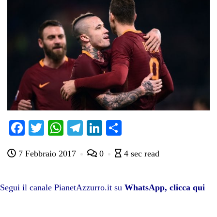
Fa
T
W
Te
Li
C
ce
wi
ha
le
nk
on
7 Febbraio 2017
0
4 sec read
bo
tte
ts
gr
ed
di
ok
r
A
a
In
vi
pp
m
di
Segui il canale PianetAzzurro.it su
WhatsApp, clicca qui