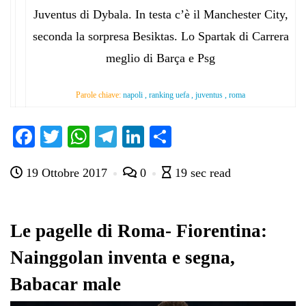
Juventus di Dybala. In testa c’è il Manchester City,
seconda la sorpresa Besiktas. Lo Spartak di Carrera
meglio di Barça e Psg
Parole chiave:
napoli , ranking uefa , juventus , roma
Fa
T
W
Te
Li
C
ce
wi
ha
le
nk
on
19 Ottobre 2017
0
19 sec read
bo
tte
ts
gr
ed
di
ok
r
A
a
In
vi
pp
m
di
Le pagelle di Roma- Fiorentina:
Nainggolan inventa e segna,
Babacar male