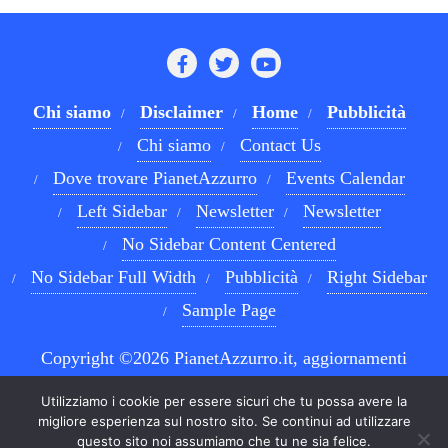
Chi siamo
Disclaimer
Home
Pubblicità
Chi siamo
Contact Us
Dove trovare PianetAzzurro
Events Calendar
Left Sidebar
Newsletter
Newsletter
No Sidebar Content Centered
No Sidebar Full Width
Pubblicità
Right Sidebar
Sample Page
Copyright ©2026 PianetAzzurro.it, aggiornamenti
costanti sul Calcio Napoli e sul mondo del betting . All
Utilizziamo i cookie per essere sicuri che tu possa avere la
rights reserved.
Powered by
WordPress
&
Designed by
migliore esperienza sul nostro sito. Se continui ad utilizzare
questo sito noi assumiamo che tu ne sia felice.