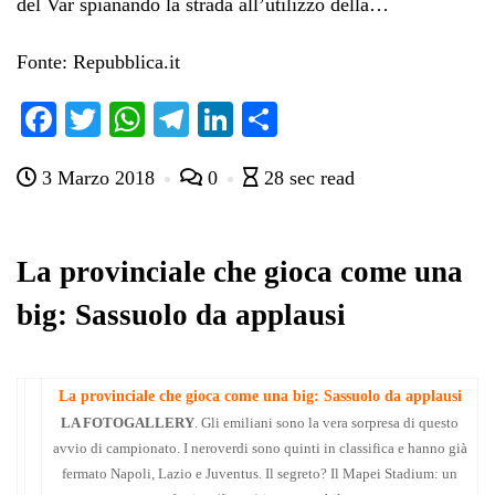
del Var spianando la strada all’utilizzo della…
Fonte: Repubblica.it
Fa
T
W
Te
Li
C
ce
wi
ha
le
nk
on
3 Marzo 2018
0
28 sec read
bo
tte
ts
gr
ed
di
ok
r
A
a
In
vi
pp
m
di
La provinciale che gioca come una
big: Sassuolo da applausi
La provinciale che gioca come una big: Sassuolo da applausi
LA FOTOGALLERY
. Gli emiliani sono la vera sorpresa di questo
avvio di campionato. I neroverdi sono quinti in classifica e hanno già
fermato Napoli, Lazio e Juventus. Il segreto? Il Mapei Stadium: un