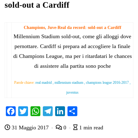
sold-out a Cardiff
Champions, Juve-Real da record: sold-out a Cardiff
Millennium Stadium sold-out, come gli alloggi dove
pernottare. Cardiff si prepara ad accogliere la finale
di Champions League, ma per i ritardatari le chances
di assistere alla partita sono poche
Parole chiave:
real madrid , millennium stadium , champions league 2016-2017 ,
juventus
Fa
T
W
Te
Li
C
ce
wi
ha
le
nk
on
31 Maggio 2017
0
1 min read
bo
tte
ts
gr
ed
di