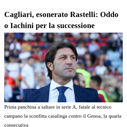
ok
r
A
a
In
vi
pp
m
di
Cagliari, esonerato Rastelli: Oddo
o Iachini per la successione
Prima panchina a saltare in serie A, fatale al tecnico
campano la sconfitta casalinga contro il Genoa, la quarta
consecutiva