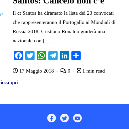
Santos: Cancelo non c’è
Il ct Santos ha diramato la lista dei 23 convocati
017
che rappresenteranno il Portogallo ai Mondiali di
Russia 2018. Cristiano Ronaldo guiderà una
nazionale con […]
Fa
T
W
Te
Li
C
ce
wi
ha
le
nk
on
17 Maggio 2018
0
1 min read
bo
tte
ts
gr
ed
di
ok
r
A
a
In
vi
icca qui
pp
m
di