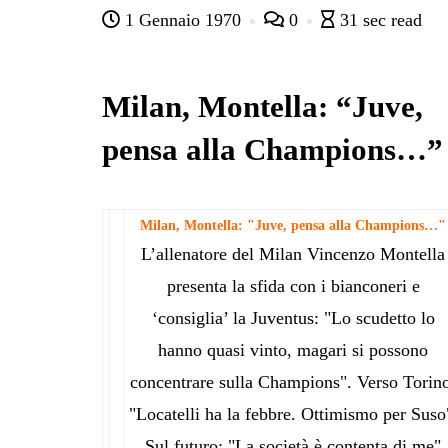
1 Gennaio 1970
0
31 sec read
bo
tte
ts
gr
ed
di
ok
r
A
a
In
vi
pp
m
di
Milan, Montella: “Juve,
pensa alla Champions…”
Milan, Montella: "Juve, pensa alla Champions…"
L’allenatore del Milan Vincenzo Montella
presenta la sfida con i bianconeri e
‘consiglia’ la Juventus: "Lo scudetto lo
hanno quasi vinto, magari si possono
concentrare sulla Champions". Verso Torin
"Locatelli ha la febbre. Ottimismo per Suso
Sul futuro: "La società è contenta di me"