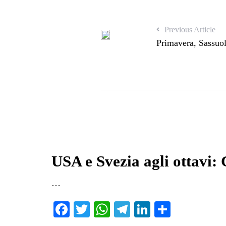
Previous Article
Primavera, Sassuo
USA e Svezia agli ottavi: 
…
Fa
T
W
Te
Li
C
ce
wi
ha
le
nk
on