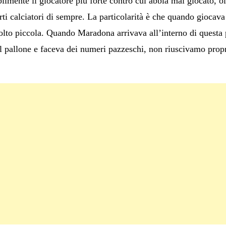
ilmente il giocatore più forte contro cui abbia mai giocato, o
ti calciatori di sempre. La particolarità è che quando giocava
lto piccola. Quando Maradona arrivava all’interno di questa pa
 pallone e faceva dei numeri pazzeschi, non riuscivamo propr