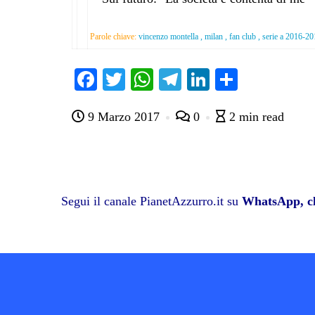
Parole chiave:
vincenzo montella , milan , fan club , serie a 2016-2
Fa
T
W
Te
Li
C
ce
wi
ha
le
nk
on
9 Marzo 2017
0
2 min read
bo
tte
ts
gr
ed
di
ok
r
A
a
In
vi
pp
m
di
Segui il canale PianetAzzurro.it su
WhatsApp, cl