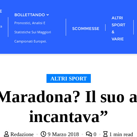
E
BOLLETTANDO
ALTRI
Pronostici, Analisi E
SPORT
ra
SCOMMESSE
&
Statistiche Sui Maggiori
VARIE
Campionati Europei.
ALTRI SPORT
Maradona? Il suo 
incantava”
Redazione
9 Marzo 2018
0
1 min read