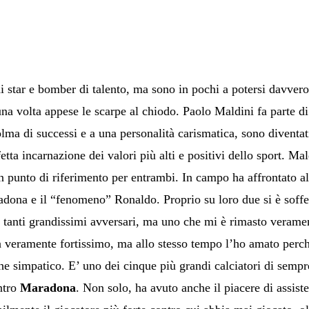
i star e bomber di talento, ma sono in pochi a potersi davvero 
una volta appese le scarpe al chiodo. Paolo Maldini fa parte di
olma di successi e a una personalità carismatica, sono diventat
etta incarnazione dei valori più alti e positivi dello sport. Ma
un punto di riferimento per entrambi. In campo ha affrontato al
ona e il “fenomeno” Ronaldo. Proprio su loro due si è soffer
e tanti grandissimi avversari, ma uno che mi è rimasto veram
 veramente fortissimo, ma allo stesso tempo l’ho amato perché
he simpatico. E’ uno dei cinque più grandi calciatori di semp
ntro
Maradona
. Non solo, ha avuto anche il piacere di assiste