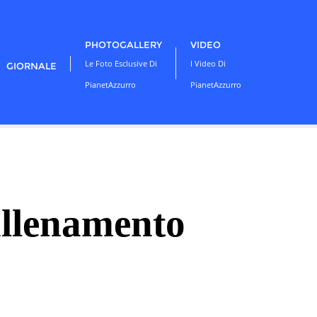
PHOTOGALLERY
VIDEO
Le Foto Esclusive Di
I Video Di
GIORNALE
PianetAzzurro
PianetAzzurro
allenamento