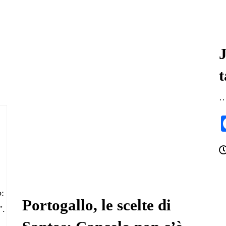
J
t
o:
Portogallo, le scelte di
".