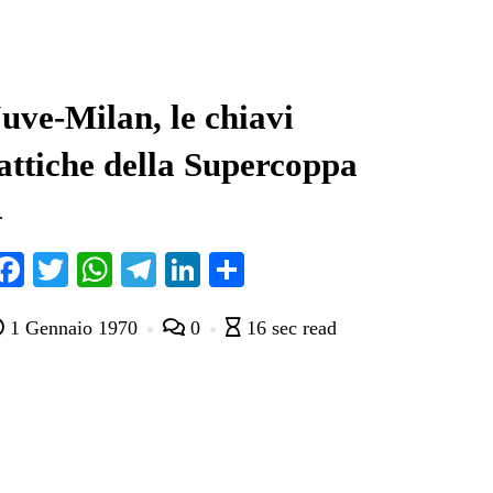
uve-Milan, le chiavi
attiche della Supercoppa
…
Fa
T
W
Te
Li
C
ce
wi
ha
le
nk
on
1 Gennaio 1970
0
16 sec read
bo
tte
ts
gr
ed
di
ok
r
A
a
In
vi
pp
m
di