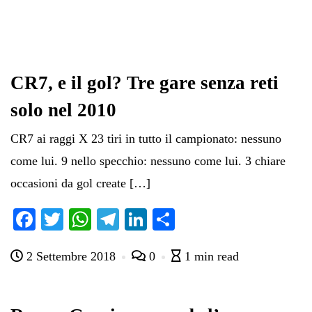
CR7, e il gol? Tre gare senza reti
solo nel 2010
CR7 ai raggi X 23 tiri in tutto il campionato: nessuno
come lui. 9 nello specchio: nessuno come lui. 3 chiare
occasioni da gol create […]
Fa
T
W
Te
Li
C
ce
wi
ha
le
nk
on
2 Settembre 2018
0
1 min read
bo
tte
ts
gr
ed
di
ok
r
A
a
In
vi
pp
m
di