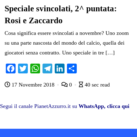
Speciale svincolati, 2^ puntata:
Rosi e Zaccardo
Cosa significa essere svincolati a novembre? Uno zoom
su una parte nascosta del mondo del calcio, quella dei
giocatori senza contratto. Uno speciale in tre […]
Fa
T
W
Te
Li
C
ce
wi
ha
le
nk
on
17 Novembre 2018
0
40 sec read
bo
tte
ts
gr
ed
di
ok
r
A
a
In
vi
pp
m
di
Segui il canale PianetAzzurro.it su
WhatsApp, clicca qui