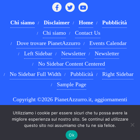
Chi siamo
Disclaimer
Home
Pubblicità
Chi siamo
Contact Us
Dove trovare PianetAzzurro
Events Calendar
Left Sidebar
Newsletter
Newsletter
No Sidebar Content Centered
No Sidebar Full Width
Pubblicità
Right Sidebar
Sample Page
Copyright ©2026 PianetAzzurro.it, aggiornamenti
costanti sul Calcio Napoli e sul mondo del betting . All
Utilizziamo i cookie per essere sicuri che tu possa avere la
rights reserved.
Powered by
WordPress
&
Designed by
migliore esperienza sul nostro sito. Se continui ad utilizzare
questo sito noi assumiamo che tu ne sia felice.
Bizberg Themes
Ok