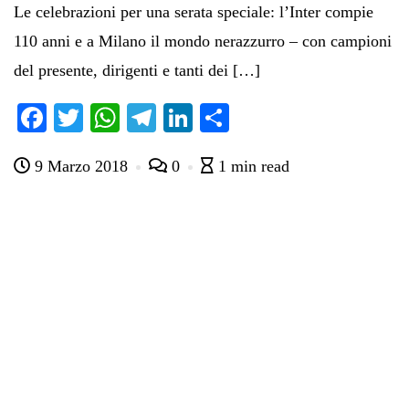
Le celebrazioni per una serata speciale: l’Inter compie
110 anni e a Milano il mondo nerazzurro – con campioni
del presente, dirigenti e tanti dei […]
Fa
T
W
Te
Li
C
ce
wi
ha
le
nk
on
9 Marzo 2018
0
1 min read
bo
tte
ts
gr
ed
di
ok
r
A
a
In
vi
pp
m
di