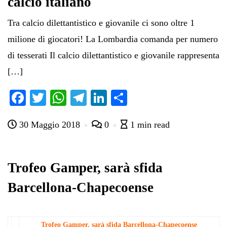
calcio italiano
Tra calcio dilettantistico e giovanile ci sono oltre 1
milione di giocatori! La Lombardia comanda per numero
di tesserati Il calcio dilettantistico e giovanile rappresenta
[…]
Fa
T
W
Te
Li
C
ce
wi
ha
le
nk
on
30 Maggio 2018
0
1 min read
bo
tte
ts
gr
ed
di
ok
r
A
a
In
vi
pp
m
di
Trofeo Gamper, sarà sfida
Barcellona-Chapecoense
Trofeo Gamper, sarà sfida Barcellona-Chapecoense