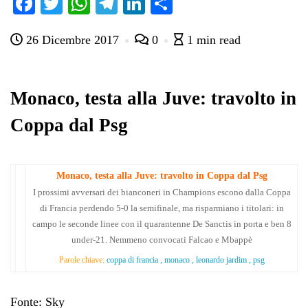
Fa
T
W
Te
Li
C
ce
wi
ha
le
nk
on
26 Dicembre 2017
0
1 min read
bo
tte
ts
gr
ed
di
ok
r
A
a
In
vi
pp
m
di
Monaco, testa alla Juve: travolto in
Coppa dal Psg
Monaco, testa alla Juve: travolto in Coppa dal Psg
I prossimi avversari dei bianconeri in Champions escono dalla Coppa
di Francia perdendo 5-0 la semifinale, ma risparmiano i titolari: in
campo le seconde linee con il quarantenne De Sanctis in porta e ben 8
under-21. Nemmeno convocati Falcao e Mbappè
Parole chiave:
coppa di francia , monaco , leonardo jardim , psg
Fonte: Sky