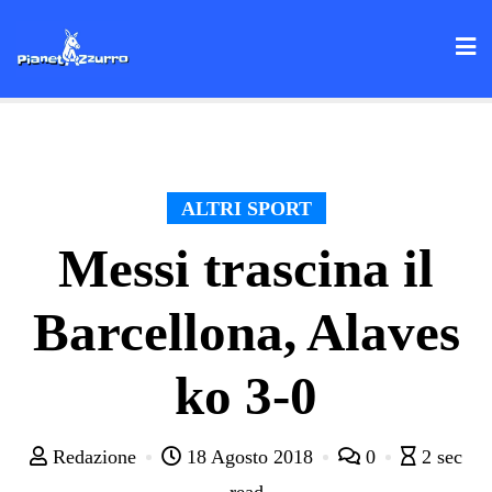
Skip
to
content
ALTRI SPORT
Messi trascina il
Barcellona, Alaves
ko 3-0
Redazione
18 Agosto 2018
0
2 sec
read