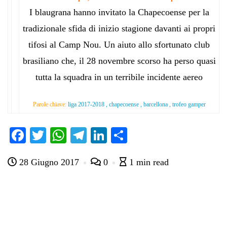
I blaugrana hanno invitato la Chapecoense per la
tradizionale sfida di inizio stagione davanti ai propri
tifosi al Camp Nou. Un aiuto allo sfortunato club
brasiliano che, il 28 novembre scorso ha perso quasi
tutta la squadra in un terribile incidente aereo
Parole chiave:
liga 2017-2018 , chapecoense , barcellona , trofeo gamper
Fa
T
W
Te
Li
C
ce
wi
ha
le
nk
on
28 Giugno 2017
0
1 min read
bo
tte
ts
gr
ed
di
ok
r
A
a
In
vi
pp
m
di