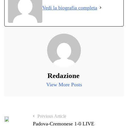
ok
r
A
a
In
vi
Vedi la biografia completa
pp
m
di
Redazione
View More Posts
Previous Article
Padova-Cremonese 1-0 LIVE