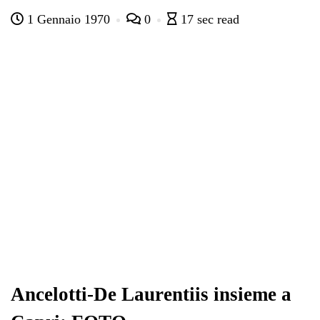
ce
wi
ha
le
nk
on
1 Gennaio 1970
0
17 sec read
bo
tte
ts
gr
ed
di
ok
r
A
a
In
vi
pp
m
di
Ancelotti-De Laurentiis insieme a