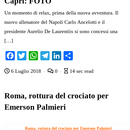
Capri: FOTO
Un momento di relax, prima della nuova avventura. Il
nuovo allenatore del Napoli Carlo Ancelotti e il
presidente Aurelio De Laurentiis si sono concessi una
[…]
Fa
T
W
Te
Li
C
ce
wi
ha
le
nk
on
6 Luglio 2018
0
14 sec read
bo
tte
ts
gr
ed
di
ok
r
A
a
In
vi
pp
m
di
Roma, rottura del crociato per
Emerson Palmieri
Roma, rottura del crociato per Emerson Palmieri