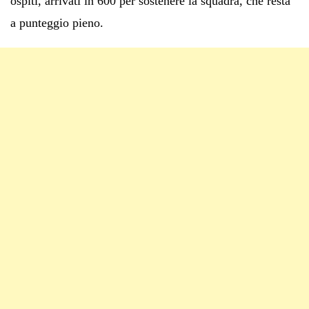
ospiti, arrivati in 600 per sostenere la squadra, che resta
a punteggio pieno.