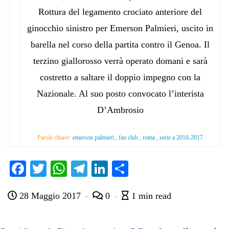
Rottura del legamento crociato anteriore del
ginocchio sinistro per Emerson Palmieri, uscito in
barella nel corso della partita contro il Genoa. Il
terzino giallorosso verrà operato domani e sarà
costretto a saltare il doppio impegno con la
Nazionale. Al suo posto convocato l’interista
D’Ambrosio
Parole chiave:
emerson palmieri , fan club , roma , serie a 2016-2017
Fa
T
W
Te
Li
C
ce
wi
ha
le
nk
on
28 Maggio 2017
0
1 min read
bo
tte
ts
gr
ed
di
ok
r
A
a
In
vi