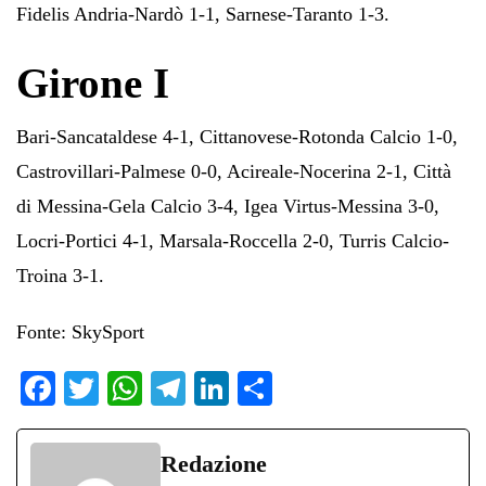
Fidelis Andria-Nardò 1-1, Sarnese-Taranto 1-3.
Girone I
Bari-Sancataldese 4-1, Cittanovese-Rotonda Calcio 1-0,
Castrovillari-Palmese 0-0, Acireale-Nocerina 2-1, Città
di Messina-Gela Calcio 3-4, Igea Virtus-Messina 3-0,
Locri-Portici 4-1, Marsala-Roccella 2-0, Turris Calcio-
Troina 3-1.
Fonte: SkySport
Fa
T
W
Te
Li
C
ce
wi
ha
le
nk
on
bo
tte
ts
gr
ed
di
Redazione