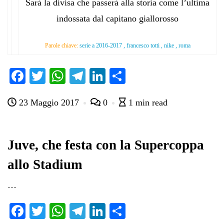
Sarà la divisa che passerà alla storia come l’ultima
indossata dal capitano giallorosso
Parole chiave:
serie a 2016-2017 , francesco totti , nike , roma
Fa
T
W
Te
Li
C
ce
wi
ha
le
nk
on
23 Maggio 2017
0
1 min read
bo
tte
ts
gr
ed
di
ok
r
A
a
In
vi
pp
m
di
Juve, che festa con la Supercoppa
allo Stadium
…
Fa
T
W
Te
Li
C