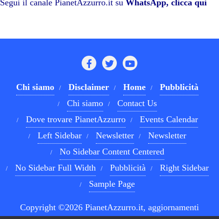
pp
m
di
Segui il canale PianetAzzurro.it su
WhatsApp, clicca qui
Chi siamo
Disclaimer
Home
Pubblicità
Chi siamo
Contact Us
Dove trovare PianetAzzurro
Events Calendar
Left Sidebar
Newsletter
Newsletter
No Sidebar Content Centered
No Sidebar Full Width
Pubblicità
Right Sidebar
Sample Page
Copyright ©2026 PianetAzzurro.it, aggiornamenti