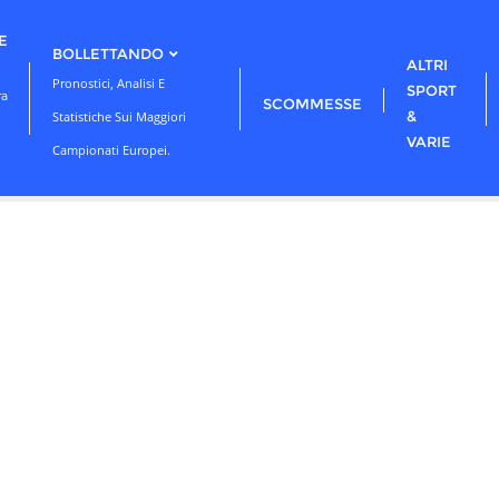
E
BOLLETTANDO
ALTRI
Pronostici, Analisi E
SPORT
ra
SCOMMESSE
&
Statistiche Sui Maggiori
VARIE
Campionati Europei.