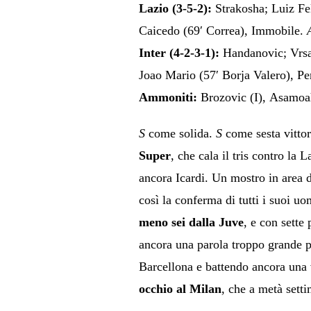
Lazio (3-5-2):
Strakosha; Luiz Fel
Caicedo (69′ Correa), Immobile.
Inter (4-2-3-1):
Handanovic; Vrsal
Joao Mario (57′ Borja Valero), Per
Ammoniti:
Brozovic (I), Asamoah
S
come solida.
S
come sesta vittor
Super
, che cala il tris contro la
ancora Icardi. Un mostro in area d
così la conferma di tutti i suoi u
meno
sei
dalla Juve
, e con sette
ancora una parola troppo grande pe
Barcellona e battendo ancora una 
occhio
al
Milan
, che a metà sett