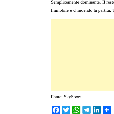
Semplicemente dominante. Il resto
Immobile e chiudendo la partita. Tr
Fonte: SkySport
Fa
T
W
Te
Li