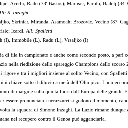
ipe, Acerbi, Radu (78′ Bastos); Marusic, Parolo, Badelj (34′ 
All: S. Inzaghi
jko, Skriniar, Miranda, Asamoah; Brozovic, Vecino (87′ Gagli
isic; Icardi.
All: Spalletti
 (I), Immobile (L), Radu (L), Vrsaljko (I)
ia di fila in campionato e anche come secondo posto, a pari c
 Lazio nella riedizione dello spareggio Champions dello scorso
i rigore e tra i migliori insieme al solito Vecino, con Spallet
omini chiave sotto il diluvio a metà dell’Olimpico. I numeri 
 punti di margine sulla quinta fuori dall’Europa delle grandi. 
r essere pronunciata i nerazzurri si godono il momento, cance
volta la squadra di Simone Inzaghi. La Lazio rimane dunque 
imana nel recupero contro il Genoa può agganciarla.