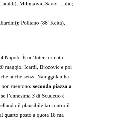
Cataldi), Milinkovic-Savic, Lulic;
ardini); Politano (88′ Keita),
ol Napoli. È un’Inter formato
 20 maggio. Icardi, Brozovic e poi
ti che anche senza Nainggolan ha
ora non mentono:
seconda piazza a
E se l’ennesima
S
di Scudetto è
llando il plausibile ko contro il
al quarto posto a quota 18 ma