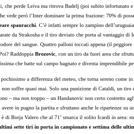
 che perde Leiva ma ritrova Badelj (poi subito infortunato e 
 vede però l’Inter dominare la prima frazione: 70% di posses
reare spauracchi
. C’è infatti sempre lo zampino dell’uruguai
arate da Strakosha e il tiro deviato che porta al vantaggio di 
odore del sangue. Quattro palloni toccati appena (il peggiore i
. Poi? Raddoppia
Brozovic
, con un tiro da fuori area che sfrut
esissima che batte sul campo bagnato e diventa imprendibile pe
 pochissimo a differenza del meteo, che torna sereno come in c
 non soffre quasi mai. Solo una punizione di Cataldi, un tiro
ono – ma non troppo – un Handanovic non certo costretto agli
i avere in pugno la partita e sfruttano anche le ripartenze su 
 è di Borja Valero che al 71’ smarca il solito Icardi in area: ste
ultimi sette tiri in porta in campionato e settima delle ult