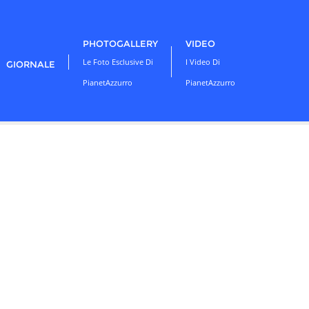
PHOTOGALLERY
VIDEO
Le Foto Esclusive Di
I Video Di
GIORNALE
PianetAzzurro
PianetAzzurro