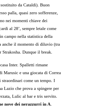
sostituito da Cataldi). Buon
so palla, quasi zero sofferenze,
ano nei momenti chiave dei
Icardi al 28’, sempre letale come
n campo nella statistica della
ta anche il momento di diluvio (tra
r Strakosha. Dunque il break.
asa Inter. Spalletti rimane
 di Marusic e una giocata di Correa
 straordinari come un tempo. I
una Lazio che prova a spingere per
rzata, Lulic al bar e tris servito.
ime nove dei nerazzurri in A
.