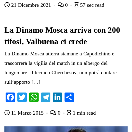
21 Dicembre 2021
0
57 sec read
bo
tte
ts
gr
ed
di
ok
r
A
a
In
vi
pp
m
di
La Dinamo Mosca arriva con 200
tifosi, Valbuena ci crede
La Dinamo Mosca atterra stamane a Capodichino e
trascorrerà la vigilia del match in un albergo del
lungomare. Il tecnico Cherchesov, non potrà contare
sull’apporto […]
Fa
T
W
Te
Li
C
ce
wi
ha
le
nk
on
11 Marzo 2015
0
1 min read
bo
tte
ts
gr
ed
di
ok
r
A
a
In
vi