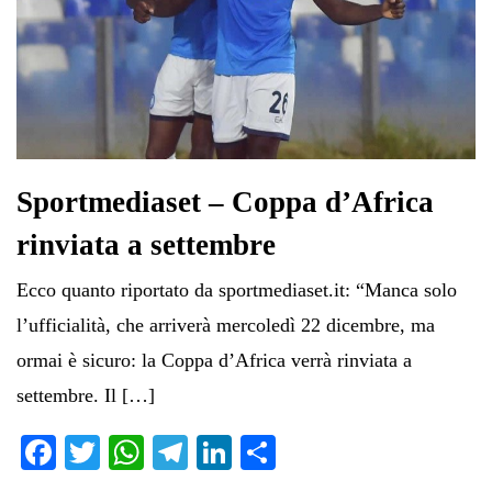
Sportmediaset – Coppa d’Africa
rinviata a settembre
Ecco quanto riportato da sportmediaset.it: “Manca solo
l’ufficialità, che arriverà mercoledì 22 dicembre, ma
ormai è sicuro: la Coppa d’Africa verrà rinviata a
settembre. Il […]
Fa
T
W
Te
Li
C
ce
wi
ha
le
nk
on