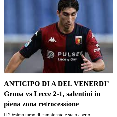
pp
m
di
ANTICIPO DI A DEL VENERDI’
Genoa vs Lecce 2-1, salentini in
piena zona retrocessione
Il 29esimo turno di campionato è stato aperto