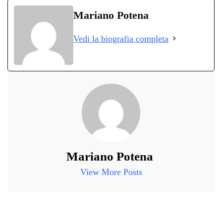
bo
tte
ts
gr
ed
di
Mariano Potena
ok
r
A
a
In
vi
Vedi la biografia completa
pp
m
di
Mariano Potena
View More Posts