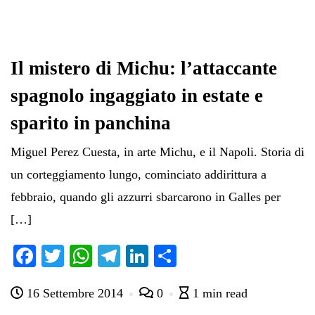
Il mistero di Michu: l’attaccante
spagnolo ingaggiato in estate e
sparito in panchina
Miguel Perez Cuesta, in arte Michu, e il Napoli. Storia di
un corteggiamento lungo, cominciato addirittura a
febbraio, quando gli azzurri sbarcarono in Galles per
[…]
Fa
T
W
Te
Li
C
ce
wi
ha
le
nk
on
16 Settembre 2014
0
1 min read
bo
tte
ts
gr
ed
di