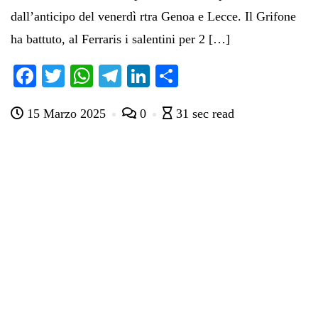
dall’anticipo del venerdì rtra Genoa e Lecce. Il Grifone
ha battuto, al Ferraris i salentini per 2 […]
Fa
T
W
Te
Li
C
ce
wi
ha
le
nk
on
15 Marzo 2025
0
31 sec read
bo
tte
ts
gr
ed
di
ok
r
A
a
In
vi
pp
m
di