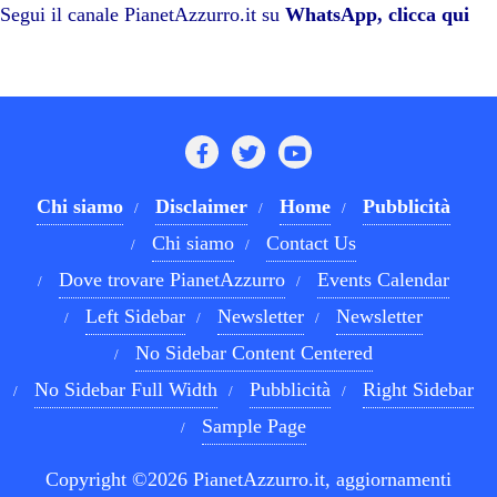
pp
m
di
Segui il canale PianetAzzurro.it su
WhatsApp, clicca qui
Chi siamo
Disclaimer
Home
Pubblicità
Chi siamo
Contact Us
Dove trovare PianetAzzurro
Events Calendar
Left Sidebar
Newsletter
Newsletter
No Sidebar Content Centered
No Sidebar Full Width
Pubblicità
Right Sidebar
Sample Page
Copyright ©2026 PianetAzzurro.it, aggiornamenti