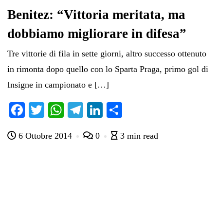
Benitez: “Vittoria meritata, ma
dobbiamo migliorare in difesa”
Tre vittorie di fila in sette giorni, altro successo ottenuto
in rimonta dopo quello con lo Sparta Praga, primo gol di
Insigne in campionato e […]
Fa
T
W
Te
Li
C
ce
wi
ha
le
nk
on
6 Ottobre 2014
0
3 min read
bo
tte
ts
gr
ed
di
ok
r
A
a
In
vi
pp
m
di