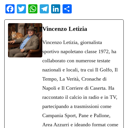
Fa
T
W
Te
Li
C
ce
wi
ha
le
nk
on
bo
tte
ts
gr
ed
di
Vincenzo Letizia
ok
r
A
a
In
vi
Vincenzo Letizia, giornalista
pp
m
di
sportivo napoletano classe 1972, ha
collaborato con numerose testate
nazionali e locali, tra cui Il Golfo, Il
Tempo, La Verità, Cronache di
Napoli e Il Corriere di Caserta. Ha
raccontato il calcio in radio e in TV,
partecipando a trasmissioni come
Campania Sport, Pane e Pallone,
Area Azzurri e ideando format come