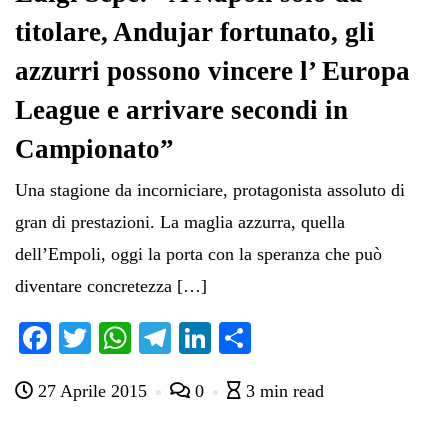
titolare, Andujar fortunato, gli
azzurri possono vincere l’ Europa
League e arrivare secondi in
Campionato”
Una stagione da incorniciare, protagonista assoluto di
gran di prestazioni. La maglia azzurra, quella
dell’Empoli, oggi la porta con la speranza che può
diventare concretezza […]
Fa
T
W
Te
Li
C
ce
wi
ha
le
nk
on
27 Aprile 2015
0
3 min read
bo
tte
ts
gr
ed
di
ok
r
A
a
In
vi