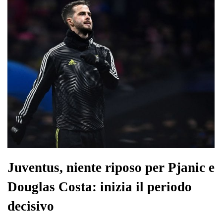
pp
m
di
Juventus, niente riposo per Pjanic e
Douglas Costa: inizia il periodo
decisivo