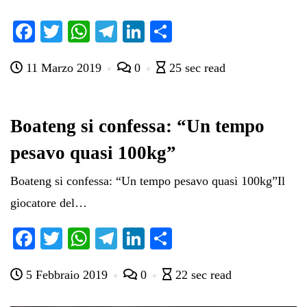
Fa
T
W
Te
Li
C
ce
wi
ha
le
nk
on
11 Marzo 2019
0
25 sec read
bo
tte
ts
gr
ed
di
ok
r
A
a
In
vi
pp
m
di
Boateng si confessa: “Un tempo
pesavo quasi 100kg”
Boateng si confessa: “Un tempo pesavo quasi 100kg”Il
giocatore del…
Fa
T
W
Te
Li
C
ce
wi
ha
le
nk
on
5 Febbraio 2019
0
22 sec read
bo
tte
ts
gr
ed
di
ok
r
A
a
In
vi