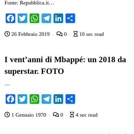
Fonte: Repubblica.it…
Fa
T
W
Te
Li
C
ce
wi
ha
le
nk
on
26 Febbraio 2019
0
10 sec read
bo
tte
ts
gr
ed
di
ok
r
A
a
In
vi
pp
m
di
I vent’anni di Mbappé: un 2018 da
superstar. FOTO
…
Fa
T
W
Te
Li
C
ce
wi
ha
le
nk
on
1 Gennaio 1970
0
4 sec read
bo
tte
ts
gr
ed
di
ok
r
A
a
In
vi