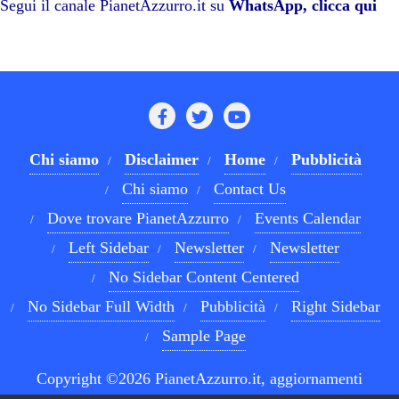
pp
m
di
Segui il canale PianetAzzurro.it su
WhatsApp, clicca qui
Chi siamo
Disclaimer
Home
Pubblicità
Chi siamo
Contact Us
Dove trovare PianetAzzurro
Events Calendar
Left Sidebar
Newsletter
Newsletter
No Sidebar Content Centered
No Sidebar Full Width
Pubblicità
Right Sidebar
Sample Page
Copyright ©2026 PianetAzzurro.it, aggiornamenti