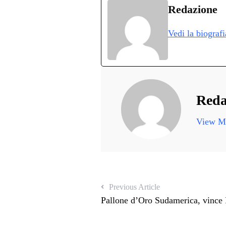
bo
tte
ts
gr
ed
d
Redazione
ok
r
A
a
In
v
Vedi la biograf
pp
m
d
Reda
View Mo
Previous Article
Pallone d’Oro Sudamerica, vince 