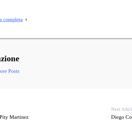
i
i
ia completa
i
zione
re Posts
Next Articl
Pity Martinez
Diego Cost