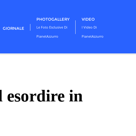
PHOTOGALLERY
VIDEO
Le Foto Esclusive Di
I Video Di
GIORNALE
PianetAzzurro
PianetAzzurro
 esordire in