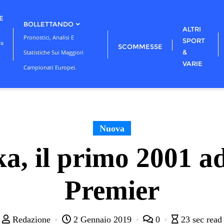
E
BOLLETTANDO
ALTRI
Pronostici, Analisi E
SPORT
ra
SCOMMESSE
&
Statistiche Sui Maggiori
VARIE
Campionati Europei.
Nuova
, il primo 2001 ad
Premier
Redazione
2 Gennaio 2019
0
23 sec read