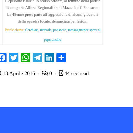
L’episodio risale allo scorso ottobre, al termine della partita
di categoria Allievi Regionali tra il Mazzola e il Ponsacco.
La 48enne prese parte all’aggressione di alcuni giocatori
della squadra locale: denunciata per lesioni
Parole chiave:
Cerchiaia, mazzola, ponsacco, massaggiatrice spray al
peperoncino
Fa
T
W
Te
Li
C
ce
wi
ha
le
nk
on
13 Aprile 2016
0
44 sec read
bo
tte
ts
gr
ed
di
ok
r
A
a
In
vi
pp
m
di