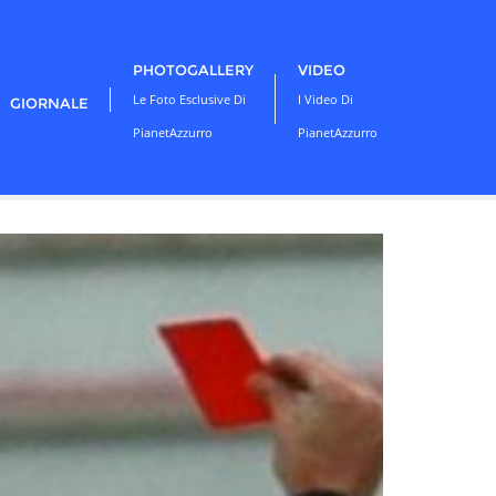
PHOTOGALLERY
VIDEO
Le Foto Esclusive Di
I Video Di
GIORNALE
PianetAzzurro
PianetAzzurro