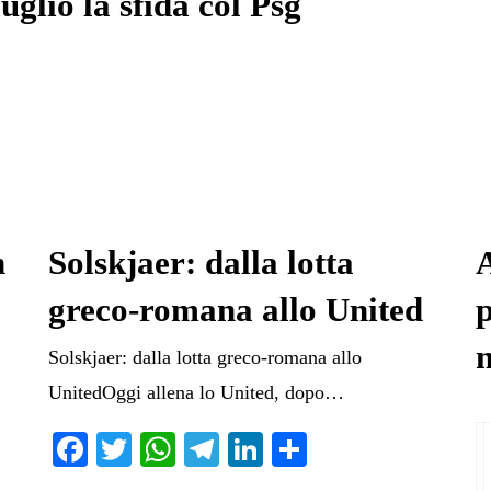
uglio la sfida col Psg
n
Solskjaer: dalla lotta
greco-romana allo United
Solskjaer: dalla lotta greco-romana allo
UnitedOggi allena lo United, dopo…
Fa
T
W
Te
Li
C
ce
wi
ha
le
nk
on