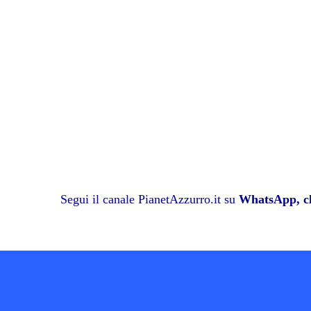
ok
r
A
a
In
vi
pp
m
di
Segui il canale PianetAzzurro.it su
WhatsApp, cl