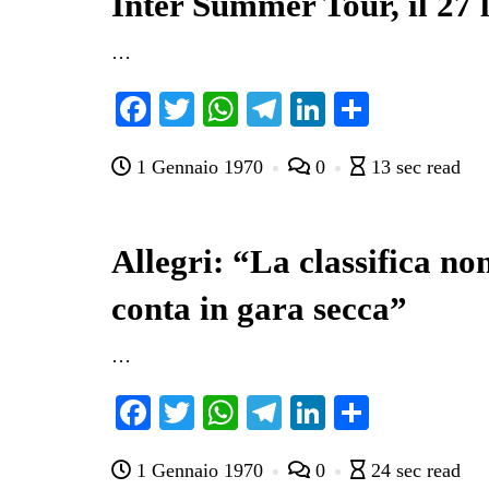
Inter Summer Tour, il 27 l
…
Fa
T
W
Te
Li
C
ce
wi
ha
le
nk
on
1 Gennaio 1970
0
13 sec read
bo
tte
ts
gr
ed
di
ok
r
A
a
In
vi
pp
m
di
Allegri: “La classifica no
conta in gara secca”
…
Fa
T
W
Te
Li
C
ce
wi
ha
le
nk
on
1 Gennaio 1970
0
24 sec read
bo
tte
ts
gr
ed
di