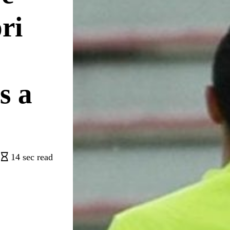
ori
s a
14 sec read