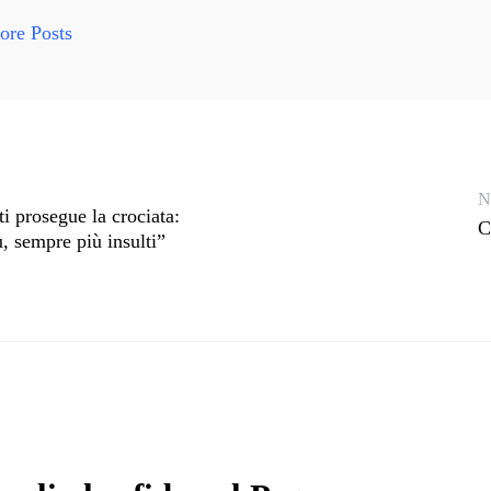
re Posts
N
i prosegue la crociata:
C
, sempre più insulti”