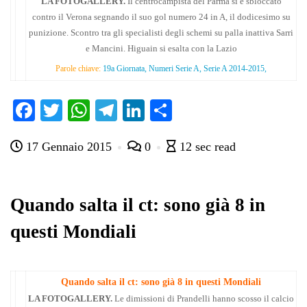
LA FOTOGALLERY.
Il centrocampista del Parma si è sbloccato
contro il Verona segnando il suo gol numero 24 in A, il dodicesimo su
punizione. Scontro tra gli specialisti degli schemi su palla inattiva Sarri
e Mancini. Higuain si esalta con la Lazio
Parole chiave:
19a Giornata, Numeri Serie A, Serie A 2014-2015,
Fa
T
W
Te
Li
C
ce
wi
ha
le
nk
on
17 Gennaio 2015
0
12 sec read
bo
tte
ts
gr
ed
di
ok
r
A
a
In
vi
pp
m
di
Quando salta il ct: sono già 8 in
questi Mondiali
Quando salta il ct: sono già 8 in questi Mondiali
LA FOTOGALLERY.
Le dimissioni di Prandelli hanno scosso il calcio