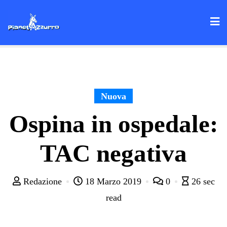
Skip
to
content
Nuova
Ospina in ospedale:
TAC negativa
Redazione
18 Marzo 2019
0
26 sec
read