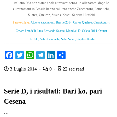
italiano. Ma non siamo i soli a trovarci senza un allenatore: dopo le
eliminazioni in Brasile hanno salutato anche Zaccheroni, Lamouchi,
Suarez, Queiroz, Susic e Keshi. Si ritira Hitzfeld
Parole chiave:
Alberto Zaccheroni, Brasile 2014, Carlos Queiroz, Casa Azzurri,
Cesare Prandelli, Luis Fernando Suarez, Mondiali Di Calcio 2014, Ottmar
Hitzfeld, Sabri Lamouchi, Safet Susic, Stephen Keshi
Fa
T
W
Te
Li
C
ce
wi
ha
le
nk
on
3 Luglio 2014
0
22 sec read
bo
tte
ts
gr
ed
di
ok
r
A
a
In
vi
pp
m
di
Serie D, i risultati: Bari ko, pari
Cesena
…