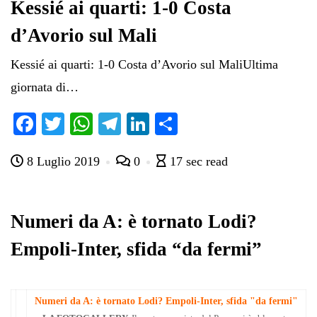
Kessié ai quarti: 1-0 Costa
d’Avorio sul Mali
Kessié ai quarti: 1-0 Costa d’Avorio sul MaliUltima
giornata di…
Fa
T
W
Te
Li
C
ce
wi
ha
le
nk
on
8 Luglio 2019
0
17 sec read
bo
tte
ts
gr
ed
di
ok
r
A
a
In
vi
pp
m
di
Numeri da A: è tornato Lodi?
Empoli-Inter, sfida “da fermi”
Numeri da A: è tornato Lodi? Empoli-Inter, sfida "da fermi"