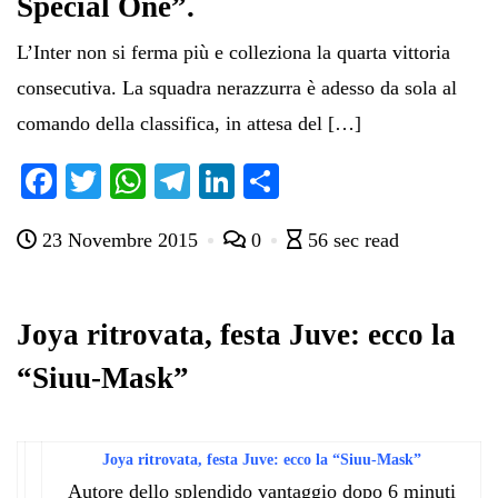
Special One”.
L’Inter non si ferma più e colleziona la quarta vittoria
consecutiva. La squadra nerazzurra è adesso da sola al
comando della classifica, in attesa del […]
Fa
T
W
Te
Li
C
ce
wi
ha
le
nk
on
23 Novembre 2015
0
56 sec read
bo
tte
ts
gr
ed
di
ok
r
A
a
In
vi
pp
m
di
Joya ritrovata, festa Juve: ecco la
“Siuu-Mask”
Joya ritrovata, festa Juve: ecco la “Siuu-Mask”
Autore dello splendido vantaggio dopo 6 minuti