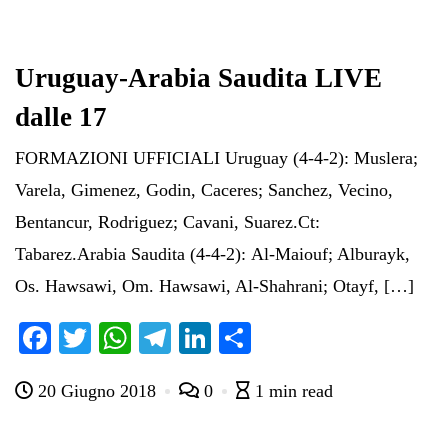
Uruguay-Arabia Saudita LIVE
dalle 17
FORMAZIONI UFFICIALI Uruguay (4-4-2): Muslera;
Varela, Gimenez, Godin, Caceres; Sanchez, Vecino,
Bentancur, Rodriguez; Cavani, Suarez.Ct:
Tabarez.Arabia Saudita (4-4-2): Al-Maiouf; Alburayk,
Os. Hawsawi, Om. Hawsawi, Al-Shahrani; Otayf, […]
Fa
T
W
Te
Li
C
ce
wi
ha
le
nk
on
20 Giugno 2018
0
1 min read
bo
tte
ts
gr
ed
di
ok
r
A
a
In
vi