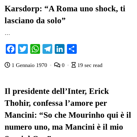
pp
m
di
Karsdorp: “A Roma uno shock, ti
lasciano da solo”
…
Fa
T
W
Te
Li
C
ce
wi
ha
le
nk
on
1 Gennaio 1970
0
19 sec read
bo
tte
ts
gr
ed
di
ok
r
A
a
In
vi
pp
m
di
Il presidente dell’Inter, Erick
Thohir, confessa l’amore per
Mancini: “So che Mourinho qui è il
numero uno, ma Mancini è il mio