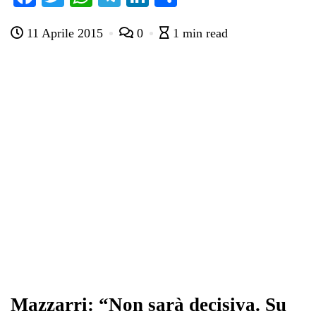
ce
wi
ha
le
nk
on
11 Aprile 2015
0
1 min read
bo
tte
ts
gr
ed
di
ok
r
A
a
In
vi
pp
m
di
Mazzarri: “Non sarà decisiva. Su