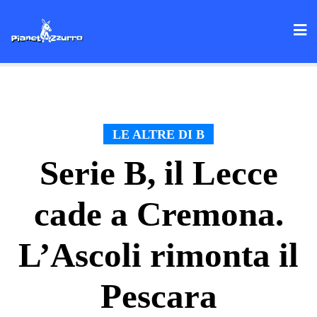
Skip
to
content
LE ALTRE DI B
Serie B, il Lecce
cade a Cremona.
L’Ascoli rimonta il
Pescara