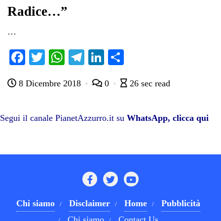
Radice…”
…
Fa
T
W
Te
Li
C
ce
wi
ha
le
nk
on
8 Dicembre 2018
0
26 sec read
bo
tte
ts
gr
ed
di
ok
r
A
a
In
vi
pp
m
di
Segui il canale PianetAzzurro.it su
WhatsApp, clicca qui
Chi siamo
Disclaimer
Home
Pubblicità
Chi siamo
Contact Us