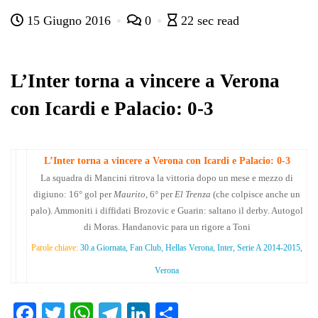
ce
wi
ha
le
nk
on
15 Giugno 2016
0
22 sec read
bo
tte
ts
gr
ed
di
ok
r
A
a
In
vi
pp
m
di
L’Inter torna a vincere a Verona
con Icardi e Palacio: 0-3
L’Inter torna a vincere a Verona con Icardi e Palacio: 0-3
La squadra di Mancini ritrova la vittoria dopo un mese e mezzo di
digiuno: 16° gol per
Maurito
, 6° per
El Trenza
(che colpisce anche un
palo). Ammoniti i diffidati Brozovic e Guarin: saltano il derby. Autogol
di Moras. Handanovic para un rigore a Toni
Parole chiave:
30.a Giornata, Fan Club, Hellas Verona, Inter, Serie A 2014-2015,
Verona
Fa
T
W
Te
Li
C