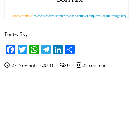
Parole chiave:
marcelo brozovic,inter,matias vecino,champions league,fotogallery
Fonte: Sky
Fa
T
W
Te
Li
C
ce
wi
ha
le
nk
on
27 Novembre 2018
0
25 sec read
bo
tte
ts
gr
ed
di
ok
r
A
a
In
vi
pp
m
di