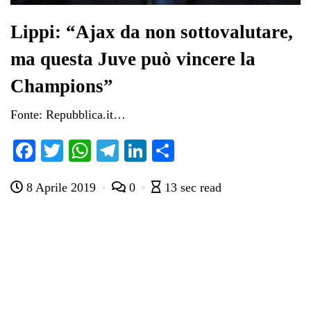
Lippi: “Ajax da non sottovalutare,
ma questa Juve può vincere la
Champions”
Fonte: Repubblica.it…
Fa
T
W
Te
Li
C
ce
wi
ha
le
nk
on
8 Aprile 2019
0
13 sec read
bo
tte
ts
gr
ed
di
ok
r
A
a
In
vi
pp
m
di