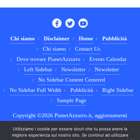
Chi siamo
Disclaimer
Home
Pubblicità
Chi siamo
Contact Us
Dove trovare PianetAzzurro
Events Calendar
Left Sidebar
Newsletter
Newsletter
No Sidebar Content Centered
No Sidebar Full Width
Pubblicità
Right Sidebar
Sample Page
Copyright ©2026 PianetAzzurro.it, aggiornamenti
costanti sul Calcio Napoli e sul mondo del betting . All
Utilizziamo i cookie per essere sicuri che tu possa avere la
rights reserved.
Powered by
WordPress
&
Designed by
migliore esperienza sul nostro sito. Se continui ad utilizzare