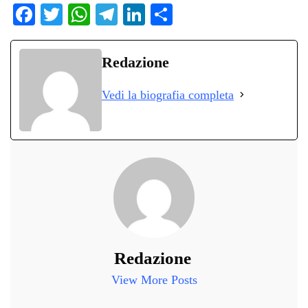
Fa
T
W
Te
Li
C
ce
wi
ha
le
nk
on
bo
tte
ts
gr
ed
di
Redazione
ok
r
A
a
In
vi
Vedi la biografia completa
pp
m
di
Redazione
View More Posts