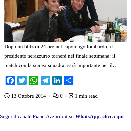
Dopo un blitz di 24 ore nel capoluogo lombardo, il
presidente nerazzurro tornerà nel finale settimana: il
match con la sua ex squadra. sarà importante per il…
Fa
T
W
Te
Li
C
ce
wi
ha
le
nk
on
13 Ottobre 2014
0
1 min read
bo
tte
ts
gr
ed
di
ok
r
A
a
In
vi
pp
m
di
Segui il canale PianetAzzurro.it su
WhatsApp, clicca qui