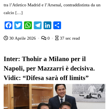
tra l’Atletico Madrid e l’Arsenal, contraddistinta da un
calcio […]
Fa
T
W
Te
Li
C
ce
wi
ha
le
nk
on
30 Aprile 2026
0
37 sec read
bo
tte
ts
gr
ed
di
ok
r
A
a
In
vi
pp
m
di
Inter: Thohir a Milano per il
Napoli, per Mazzarri è decisiva.
Vidic: “Difesa sarà off limits”