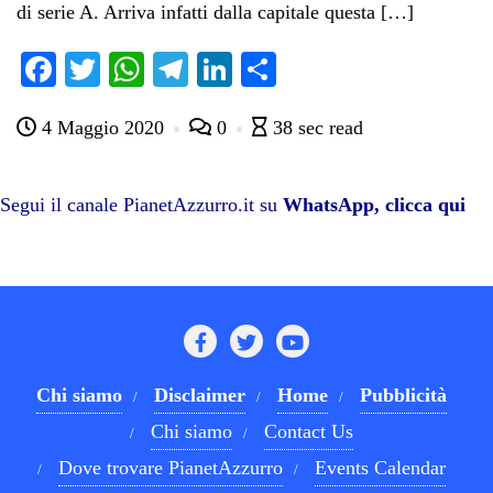
di serie A. Arriva infatti dalla capitale questa […]
Fa
T
W
Te
Li
C
ce
wi
ha
le
nk
on
4 Maggio 2020
0
38 sec read
bo
tte
ts
gr
ed
di
ok
r
A
a
In
vi
pp
m
di
Segui il canale PianetAzzurro.it su
WhatsApp, clicca qui
Chi siamo
Disclaimer
Home
Pubblicità
Chi siamo
Contact Us
Dove trovare PianetAzzurro
Events Calendar