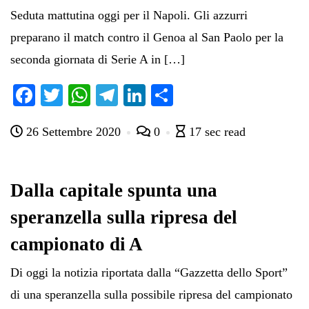
Seduta mattutina oggi per il Napoli. Gli azzurri
preparano il match contro il Genoa al San Paolo per la
seconda giornata di Serie A in […]
Fa
T
W
Te
Li
C
ce
wi
ha
le
nk
on
26 Settembre 2020
0
17 sec read
bo
tte
ts
gr
ed
di
ok
r
A
a
In
vi
pp
m
di
Dalla capitale spunta una
speranzella sulla ripresa del
campionato di A
Di oggi la notizia riportata dalla “Gazzetta dello Sport”
di una speranzella sulla possibile ripresa del campionato