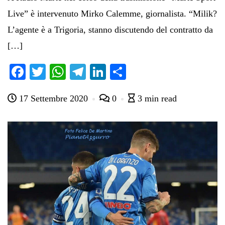
Live” è intervenuto Mirko Calemme, giornalista. “Milik?
L’agente è a Trigoria, stanno discutendo del contratto da
[…]
Fa
T
W
Te
Li
C
ce
wi
ha
le
nk
on
17 Settembre 2020
0
3 min read
bo
tte
ts
gr
ed
di
ok
r
A
a
In
vi
pp
m
di