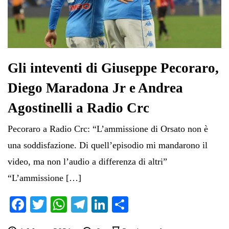
Gli inteventi di Giuseppe Pecoraro,
Diego Maradona Jr e Andrea
Agostinelli a Radio Crc
Pecoraro a Radio Crc: “L’ammissione di Orsato non è
una soddisfazione. Di quell’episodio mi mandarono il
video, ma non l’audio a differenza di altri”
“L’ammissione […]
Fa
T
W
Te
Li
C
ce
wi
ha
le
nk
on