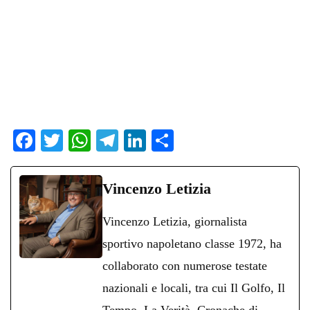
Fa
T
W
Te
Li
C
ce
wi
ha
le
nk
on
bo
tte
ts
gr
ed
di
Vincenzo Letizia
ok
r
A
a
In
vi
Vincenzo Letizia, giornalista
pp
m
di
sportivo napoletano classe 1972, ha
collaborato con numerose testate
nazionali e locali, tra cui Il Golfo, Il
Tempo, La Verità, Cronache di