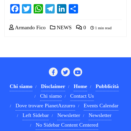
Facebook
Twitter
WhatsApp
Telegram
LinkedIn
Condividi
Armando Fico
NEWS
0
1 min read
Chi siamo
Disclaimer
Home
Pubblicità
Chi siamo
Contact Us
Dove trovare PianetAzzurro
Events Calendar
Left Sidebar
Newsletter
Newsletter
No Sidebar Content Centered