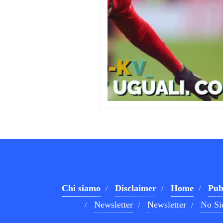
Chi siamo
Disclaimer
Home
Pub
Newsletter
Newsletter
No Si