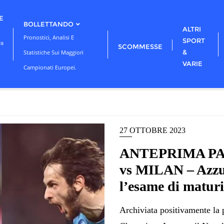
E
BOLLETTANDO
ALTRI
Pronostici, Analisi E
SPORT
ra
SCOMMESSE
&
Statistiche Sui Maggiori
VARIE
Campionati Europei.
27 OTTOBRE 2023
ANTEPRIMA PA
vs MILAN – Azzur
l’esame di maturi
Archiviata positivamente la 