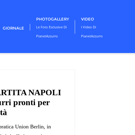
PHOTOGALLERY
VIDEO
Le Foto Esclusive Di
I Video Di
GIORNALE
PianetAzzurro
PianetAzzurro
RTITA NAPOLI
ri pronti per
tà
pratica Union Berlin, in