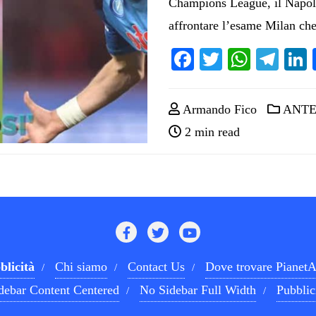
Champions League, il Napoli 
affrontare l’esame Milan che 
Facebook
Twitter
Whats
Tel
Armando Fico
ANTE
2 min read
blicità
Chi siamo
Contact Us
Dove trovare PianetA
debar Content Centered
No Sidebar Full Width
Pubblic