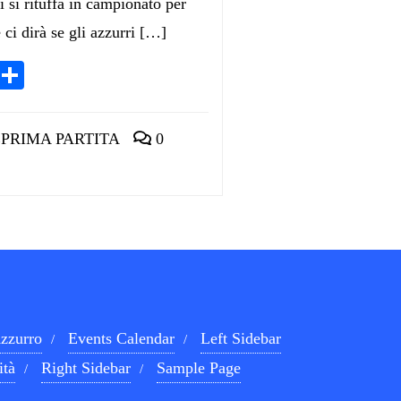
si rituffa in campionato per
ci dirà se gli azzurri […]
App
egram
LinkedIn
Condividi
PRIMA PARTITA
0
zzurro
Events Calendar
Left Sidebar
ità
Right Sidebar
Sample Page