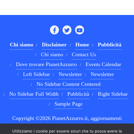
Chi siamo
Disclaimer
Home
Pubblicità
Chi siamo
Contact Us
Dove trovare PianetAzzurro
Events Calendar
Left Sidebar
Newsletter
Newsletter
No Sidebar Content Centered
No Sidebar Full Width
Pubblicità
Right Sidebar
Sample Page
Copyright ©2026 PianetAzzurro.it, aggiornamenti
costanti sul Calcio Napoli e sul mondo del betting . All
Utilizziamo i cookie per essere sicuri che tu possa avere la