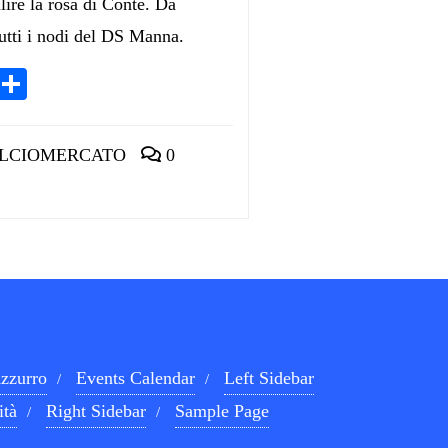
llire la rosa di Conte. Da
utti i nodi del DS Manna.
App
egram
LinkedIn
Condividi
LCIOMERCATO
0
zzurro
Events Calendar
Left Sidebar
ità
Right Sidebar
Sample Page