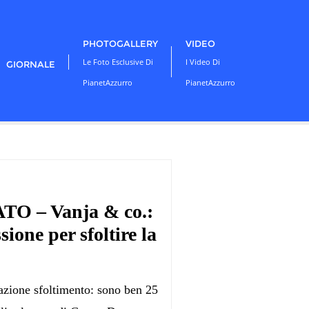
PHOTOGALLERY
VIDEO
Le Foto Esclusive Di
I Video Di
GIORNALE
PianetAzzurro
PianetAzzurro
 – Vanja & co.:
sione per sfoltire la
azione sfoltimento: sono ben 25