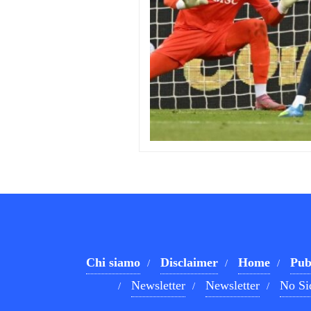
Chi siamo
Disclaimer
Home
Pub
Newsletter
Newsletter
No Si