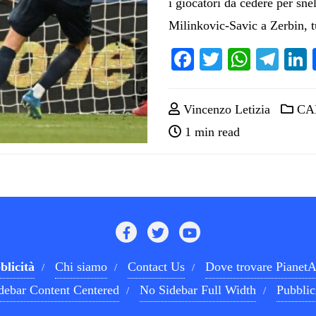
i giocatori da cedere per sne
Milinkovic-Savic a Zerbin, t
Facebook
Twitter
Whats
Tel
Vincenzo Letizia
CA
1 min read
blicità
Chi siamo
Contact Us
Dove trovare PianetA
debar Content Centered
No Sidebar Full Width
Pubblic