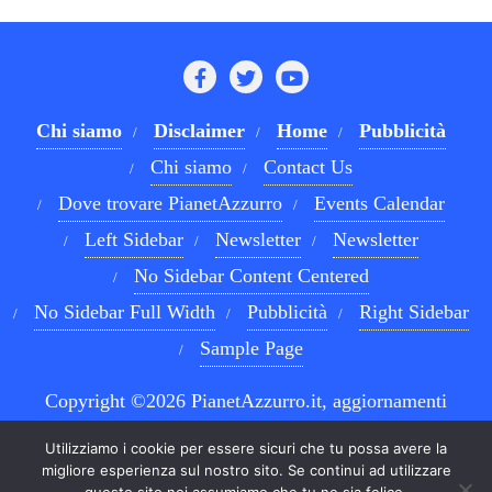
Chi siamo
Disclaimer
Home
Pubblicità
Chi siamo
Contact Us
Dove trovare PianetAzzurro
Events Calendar
Left Sidebar
Newsletter
Newsletter
No Sidebar Content Centered
No Sidebar Full Width
Pubblicità
Right Sidebar
Sample Page
Copyright ©2026 PianetAzzurro.it, aggiornamenti
costanti sul Calcio Napoli e sul mondo del betting . All
Utilizziamo i cookie per essere sicuri che tu possa avere la
rights reserved.
Powered by
WordPress
&
Designed by
migliore esperienza sul nostro sito. Se continui ad utilizzare