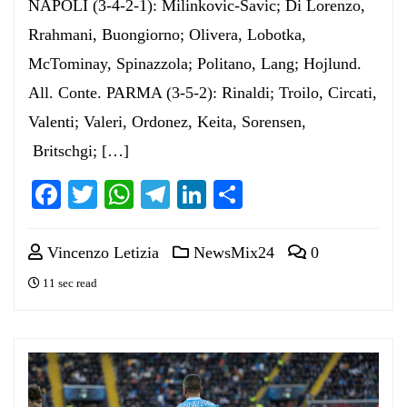
NAPOLI (3-4-2-1): Milinkovic-Savic; Di Lorenzo,
Rrahmani, Buongiorno; Olivera, Lobotka,
McTominay, Spinazzola; Politano, Lang; Hojlund.
All. Conte. PARMA (3-5-2): Rinaldi; Troilo, Circati,
Valenti; Valeri, Ordonez, Keita, Sorensen,
Britschgi; […]
Facebook
Twitter
WhatsApp
Telegram
LinkedIn
Condividi
Vincenzo Letizia
NewsMix24
0
11 sec read