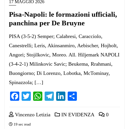
17 MAGGIO 2026
Pisa-Napoli: le formazioni ufficiali,
panchina per De Bruyne
PISA (3-5-2) Semper; Calabresi, Caracciolo,
Canestrelli; Leris, Akinsanmiro, Aebischer, Hojholt,
Angori; Stojilkovic, Moreo. All. Hiljemark NAPOLI
(3-4-2-1) Milinkovic Savic; Beukema, Rrahmani,
Buongiorno; Di Lorenzo, Lobotka, McTominay,
Spinazzola; […]
Facebook
Twitter
WhatsApp
Telegram
LinkedIn
Condividi
Vincenzo Letizia
IN EVIDENZA
0
19 sec read