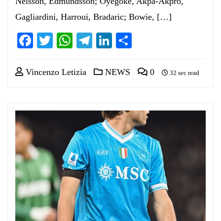
Nelsson, Edmundsson; Oyegoke, Akpa-Akpro,
Gagliardini, Harroui, Bradaric; Bowie, […]
Facebook
Twitter
WhatsApp
Telegram
LinkedIn
Condividi
Vincenzo Letizia
NEWS
0
32 sec read