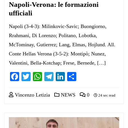
Napoli-Verona: le formazioni
ufficiali
Napoli (3-4-3): Milinkovic-Savic; Buongiorno,
Rrahmani, Di Lorenzo; Politano, Lobotka,
McTominay, Gutierrez; Lang, Elmas, Hojlund. All.
Conte Hellas Verona (3-5-2): Montipò; Nunez,
Valentini, Bella-Kotchap; Frese, Bernede, […]
Facebook
Twitter
WhatsApp
Telegram
LinkedIn
Condividi
Vincenzo Letizia
NEWS
0
24 sec read