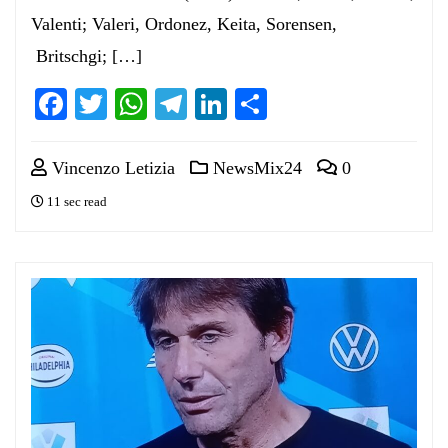
Valenti; Valeri, Ordonez, Keita, Sorensen,
Britschgi; […]
Facebook
Twitter
WhatsApp
Telegram
LinkedIn
Condividi
Vincenzo Letizia
NewsMix24
0
11 sec read