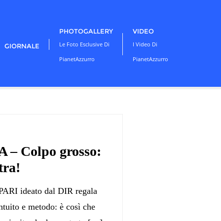
PHOTOGALLERY
VIDEO
Le Foto Esclusive Di
I Video Di
GIORNALE
PianetAzzurro
PianetAzzurro
 Colpo grosso:
tra!
PARI ideato dal DIR regala
ntuito e metodo: è così che