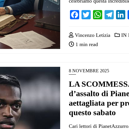
celebriamo questa incredibil
Facebook
Twitter
Whats
Tel
Vincenzo Letizia
IN
1 min read
8 NOVEMBRE 2025
LA SCOMMESSA 
d’assalto di Pian
aettagliata per pr
questo sabato
Cari lettori di PianetAzzurro.