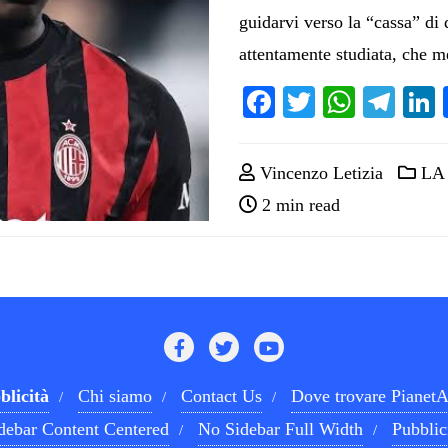
guidarvi verso la “cassa” di
attentamente studiata, che m
Facebook
Twitter
Whats
Tel
Vincenzo Letizia
LA
2 min read
blicità
Chi siamo
Contact Us
Dove trovare PianetA
debar Content Centered
No Sidebar Full Width
Pubblic