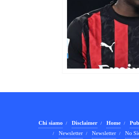
Chi siamo
Disclaimer
Home
Pub
Newsletter
Newsletter
No Si