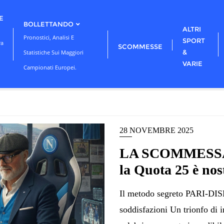
E
BOLLETTANDO
ALTRI
Pronostici, Analisi E
SPORT
ra
SCOMMESSE
&
Statistiche Sui Maggiori
VARIE
Campionati Europei.
28 NOVEMBRE 2025
LA SCOMMESSA –
la Quota 25 è nos
Il metodo segreto PARI-DIS
soddisfazioni Un trionfo di i