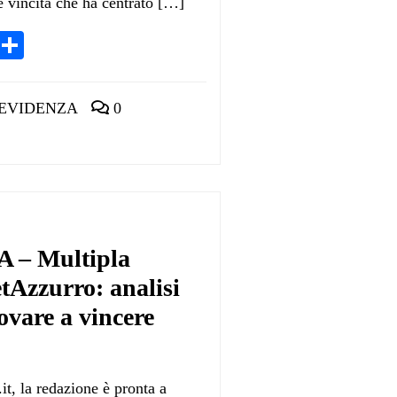
e vincita che ha centrato […]
App
egram
LinkedIn
Condividi
 EVIDENZA
0
– Multipla
etAzzurro: analisi
ovare a vincere
it, la redazione è pronta a