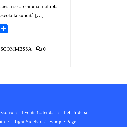
 questa sera con una multipla
escola la solidità […]
App
egram
LinkedIn
Condividi
 SCOMMESSA
0
zzurro
Events Calendar
Left Sidebar
ità
Right Sidebar
Sample Page