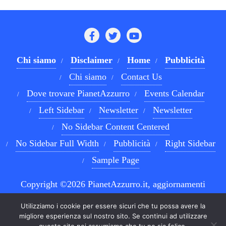
Chi siamo
Disclaimer
Home
Pubblicità
Chi siamo
Contact Us
Dove trovare PianetAzzurro
Events Calendar
Left Sidebar
Newsletter
Newsletter
No Sidebar Content Centered
No Sidebar Full Width
Pubblicità
Right Sidebar
Sample Page
Copyright ©2026 PianetAzzurro.it, aggiornamenti
costanti sul Calcio Napoli e sul mondo del betting . All
Utilizziamo i cookie per essere sicuri che tu possa avere la
rights reserved.
Powered by
WordPress
&
Designed by
migliore esperienza sul nostro sito. Se continui ad utilizzare