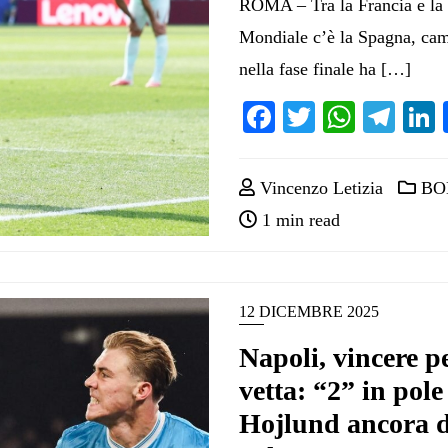
ROMA – Tra la Francia e la t
Mondiale c’è la Spagna, cam
nella fase finale ha […]
Facebook
Twitter
Whats
Tel
Vincenzo Letizia
BO
1 min read
12 DICEMBRE 2025
Napoli, vincere p
vetta: “2” in pole
Hojlund ancora de