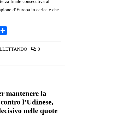
erza finale consecutiva al
pione d’Europa in carica e che
App
egram
LinkedIn
Condividi
LLETTANDO
0
er mantenere la
 contro l’Udinese,
cisivo nelle quote