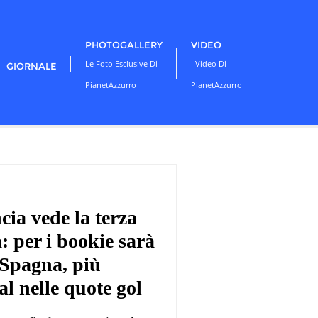
PHOTOGALLERY
VIDEO
Le Foto Esclusive Di
I Video Di
GIORNALE
PianetAzzurro
PianetAzzurro
cia vede la terza
: per i bookie sarà
a Spagna, più
 nelle quote gol