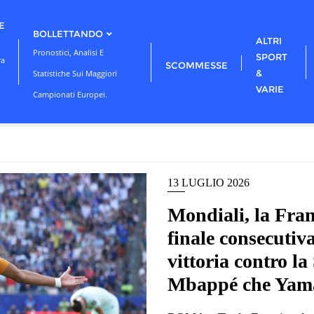
E
BOLLETTANDO
ALTRI
Pronostici, Analisi E
SPORT
ra
SCOMMESSE
&
Statistiche Sui Maggiori
VARIE
Campionati Europei.
13 LUGLIO 2026
Mondiali, la Fran
finale consecutiva
vittoria contro l
Mbappé che Yamal