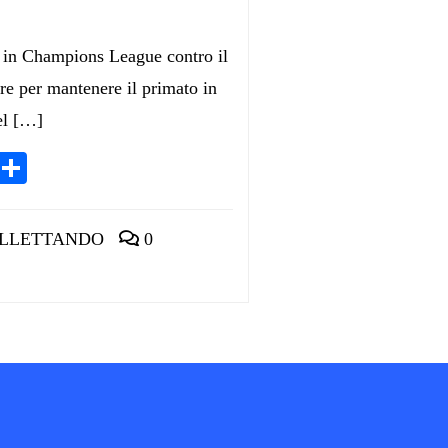
in Champions League contro il
re per mantenere il primato in
del […]
App
egram
LinkedIn
Condividi
LLETTANDO
0