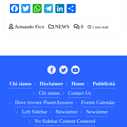
Facebook
Twitter
WhatsApp
Telegram
LinkedIn
Condividi
Armando Fico
NEWS
0
1 min read
Chi siamo
Disclaimer
Home
Pubblicità
Chi siamo
Contact Us
Dove trovare PianetAzzurro
Events Calendar
Left Sidebar
Newsletter
Newsletter
No Sidebar Content Centered