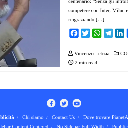
centenario: “Senza gli introi
competere con Inter, Milan 
ringraziando […]
Facebook
Twitter
Whats
Tel
Vincenzo Letizia
CO
2 min read
blicità
Chi siamo
Contact Us
Dove trovare PianetA
debar Content Centered
No Sidebar Full Width
Pubblic