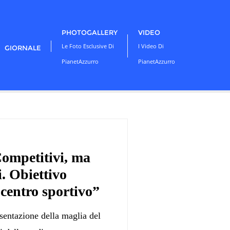
PHOTOGALLERY
VIDEO
Le Foto Esclusive Di
I Video Di
GIORNALE
PianetAzzurro
PianetAzzurro
Competitivi, ma
i. Obiettivo
 centro sportivo”
esentazione della maglia del