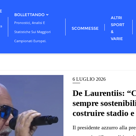
E
BOLLETTANDO
ALTRI
Pronostici, Analisi E
SPORT
ra
SCOMMESSE
&
Statistiche Sui Maggiori
VARIE
Campionati Europei.
6 LUGLIO 2026
De Laurentiis: “
sempre sostenibil
costruire stadio e
Il presidente azzurro alla pr