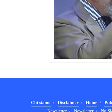
Chi siamo
Disclaimer
Home
Pub
Newsletter
Newsletter
No Si