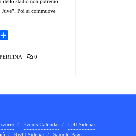
ti dello stadio non potremo
e Juve”. Poi si commuove
App
egram
LinkedIn
Condividi
PERTINA
0
zzurro
Events Calendar
Left Sidebar
ità
Right Sidebar
Sample Page