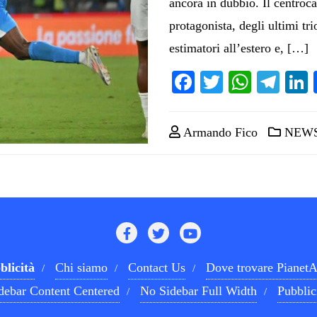
ancora in dubbio. Il centro
protagonista, degli ultimi tr
estimatori all’estero e, […]
Facebook
Twitter
Whats
Tel
Armando Fico
NEW
blicità
Chi siamo
Contact Us
Dove trovare PianetA
debar Content Centered
No Sidebar Full Width
Pubblic