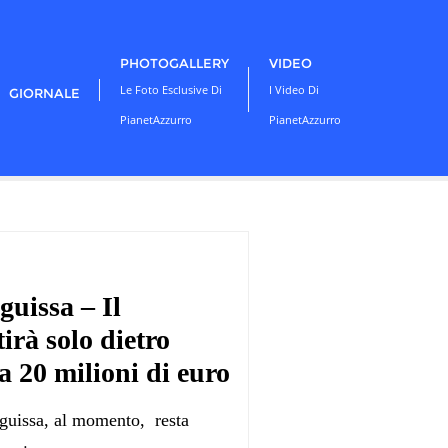
PHOTOGALLERY
VIDEO
Le Foto Esclusive Di
I Video Di
GIORNALE
PianetAzzurro
PianetAzzurro
uissa – Il
rà solo dietro
a 20 milioni di euro
guissa, al momento, resta