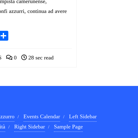
campista camerunense,
ionfi azzurri, continua ad avere
App
egram
LinkedIn
Condividi
S
0
28 sec read
zzurro
Events Calendar
Left Sidebar
ità
Right Sidebar
Sample Page