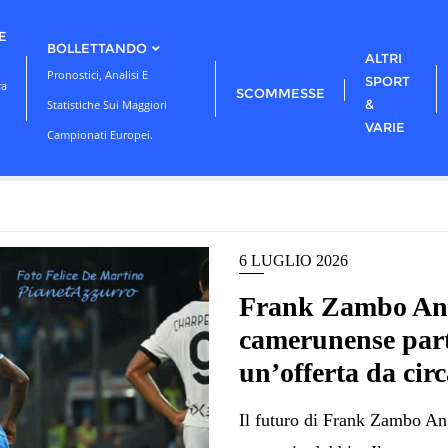
E
BOLLETTANDO
ALTRI
Pronostici, Analisi E
SPORT
ra
SCOMMESSE
&
Statistiche Sui Maggiori
VARIE
Campionati Europei.
6 LUGLIO 2026
Frank Zambo Ang
camerunense parti
un’offerta da circ
Il futuro di Frank Zambo An