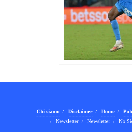
Chi siamo
Disclaimer
Home
Pub
Newsletter
Newsletter
No Si