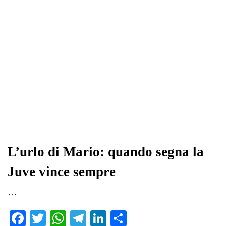
L’urlo di Mario: quando segna la
Juve vince sempre
…
Fa
T
W
Te
Li
C