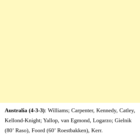
Australia (4-3-3)
: Williams; Carpenter, Kennedy, Catley,
Kellond-Knight; Yallop, van Egmond, Logarzo; Gielnik
(80’ Raso), Foord (60’ Roestbakken), Kerr.