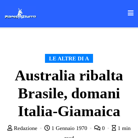
Skip
to
content
LE ALTRE DI A
Australia ribalta
Brasile, domani
Italia-Giamaica
Redazione
1 Gennaio 1970
0
1 min
read