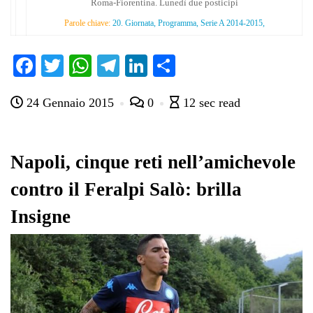
Roma-Fiorentina. Lunedì due posticipi
Parole chiave:
20. Giornata, Programma, Serie A 2014-2015,
Fa
T
W
Te
Li
C
ce
wi
ha
le
nk
on
24 Gennaio 2015
0
12 sec read
bo
tte
ts
gr
ed
di
ok
r
A
a
In
vi
pp
m
di
Napoli, cinque reti nell’amichevole
contro il Feralpi Salò: brilla
Insigne