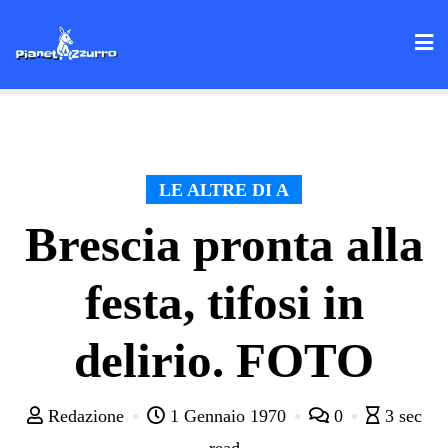
Skip
to
content
LE ALTRE DI A
Brescia pronta alla
festa, tifosi in
delirio. FOTO
Redazione
1 Gennaio 1970
0
3 sec
read