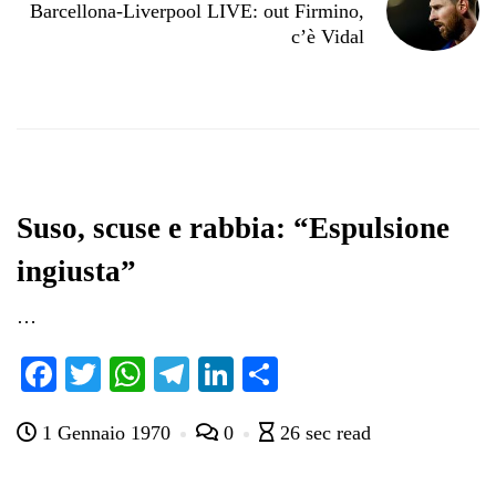
Barcellona-Liverpool LIVE: out Firmino,
c’è Vidal
Suso, scuse e rabbia: “Espulsione
ingiusta”
…
Fa
T
W
Te
Li
C
ce
wi
ha
le
nk
on
1 Gennaio 1970
0
26 sec read
bo
tte
ts
gr
ed
di
ok
r
A
a
In
vi