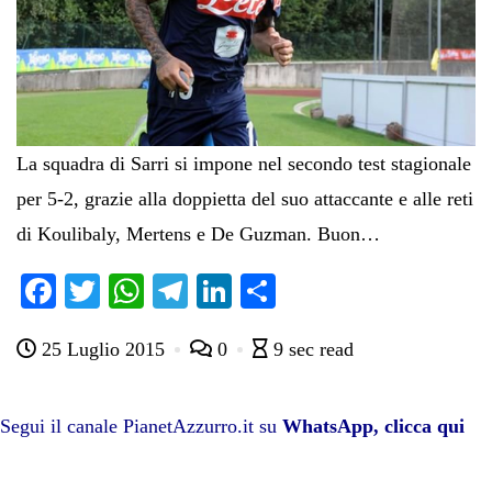
La squadra di Sarri si impone nel secondo test stagionale
per 5-2, grazie alla doppietta del suo attaccante e alle reti
di Koulibaly, Mertens e De Guzman. Buon…
Fa
T
W
Te
Li
C
ce
wi
ha
le
nk
on
25 Luglio 2015
0
9 sec read
bo
tte
ts
gr
ed
di
ok
r
A
a
In
vi
pp
m
di
Segui il canale PianetAzzurro.it su
WhatsApp, clicca qui