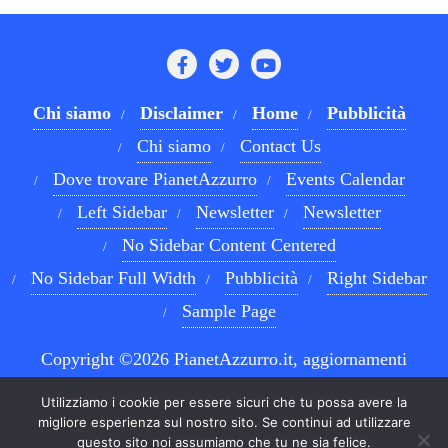
Chi siamo
Disclaimer
Home
Pubblicità
Chi siamo
Contact Us
Dove trovare PianetAzzurro
Events Calendar
Left Sidebar
Newsletter
Newsletter
No Sidebar Content Centered
No Sidebar Full Width
Pubblicità
Right Sidebar
Sample Page
Copyright ©2026 PianetAzzurro.it, aggiornamenti
costanti sul Calcio Napoli e sul mondo del betting . All
Utilizziamo i cookie per essere sicuri che tu possa avere la
rights reserved.
Powered by
WordPress
&
Designed by
migliore esperienza sul nostro sito. Se continui ad utilizzare
questo sito noi assumiamo che tu ne sia felice.