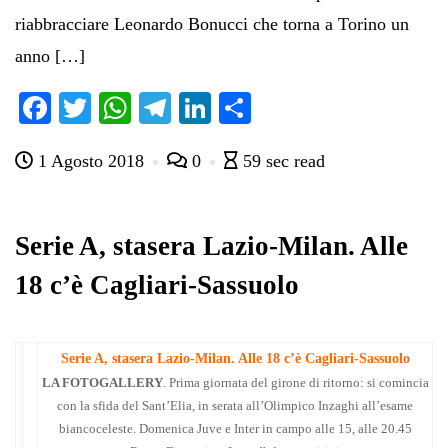
riabbracciare Leonardo Bonucci che torna a Torino un
anno […]
Fa
T
W
Te
Li
C
ce
wi
ha
le
nk
on
1 Agosto 2018
0
59 sec read
bo
tte
ts
gr
ed
di
ok
r
A
a
In
vi
pp
m
di
Serie A, stasera Lazio-Milan. Alle
18 c’è Cagliari-Sassuolo
Serie A, stasera Lazio-Milan. Alle 18 c’è Cagliari-Sassuolo
LA FOTOGALLERY
. Prima giornata del girone di ritorno: si comincia
con la sfida del Sant’Elia, in serata all’Olimpico Inzaghi all’esame
biancoceleste. Domenica Juve e Inter in campo alle 15, alle 20.45