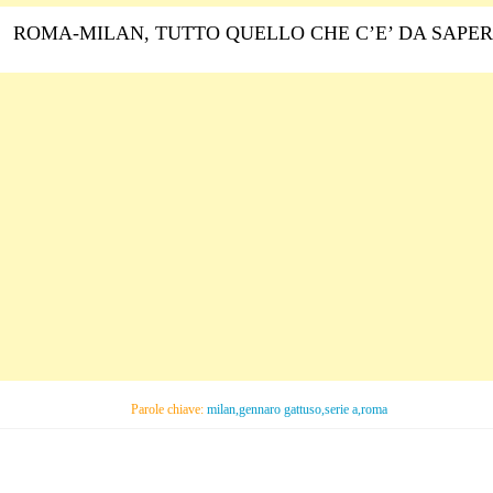
ROMA-MILAN, TUTTO QUELLO CHE C’E’ DA SAPE
Parole chiave:
milan,gennaro gattuso,serie a,roma