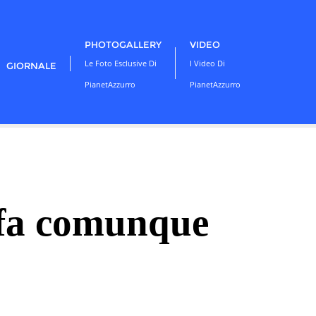
PHOTOGALLERY
VIDEO
Le Foto Esclusive Di
I Video Di
GIORNALE
PianetAzzurro
PianetAzzurro
 fa comunque