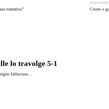
Next Article
na trattativa”
Creste e g
lle lo travolge 5-1
arigini falliscono…