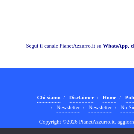
Segui il canale PianetAzzurro.it su
WhatsApp, cl
Chi siamo
Disclaimer
Home
Pub
Newsletter
Newsletter
No Si
Copyright ©2026 PianetAzzurro.it, aggiorna