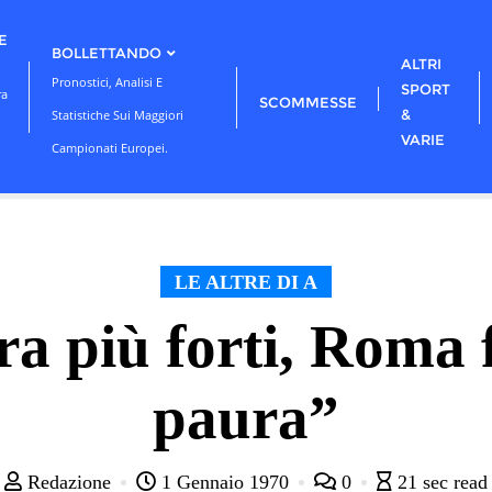
E
BOLLETTANDO
ALTRI
Pronostici, Analisi E
SPORT
ra
SCOMMESSE
&
Statistiche Sui Maggiori
VARIE
Campionati Europei.
LE ALTRE DI A
ra più forti, Roma
paura”
Redazione
1 Gennaio 1970
0
21 sec read