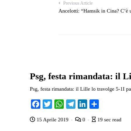
Previous Article
Ancelotti: “Hamsik in Cina? C’è u
Psg, festa rimandata: il Li
Psg, festa rimandata: il Lille lo travolge 5-1I p
Fa
T
W
Te
Li
C
ce
wi
ha
le
nk
on
15 Aprile 2019
0
19 sec read
bo
tte
ts
gr
ed
di