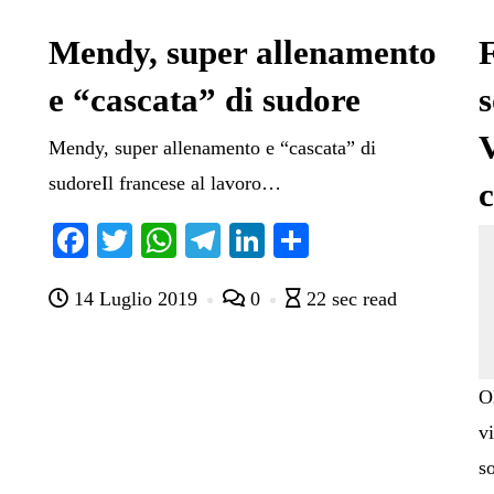
Mendy, super allenamento
F
e “cascata” di sudore
s
V
Mendy, super allenamento e “cascata” di
sudoreIl francese al lavoro…
c
Fa
T
W
Te
Li
C
ce
wi
ha
le
nk
on
14 Luglio 2019
0
22 sec read
bo
tte
ts
gr
ed
di
ok
r
A
a
In
vi
pp
m
di
O
v
s