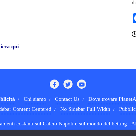
d
icca qui
blicità
Chi siamo
Contact Us
Dove trovare PianetA
debar Content Centered
No Sidebar Full Width
Pubblic
menti costanti sul Calcio Napoli e sul mondo del betting . Al
Designed by
Bizberg Themes