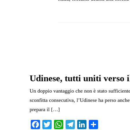
Udinese, tutti uniti verso 
Un doppio vantaggio che non è stato sufficiente
sconfitta consecutiva, l’Udinese ha perso anche
prepara il […]
Fa
T
W
Te
Li
C