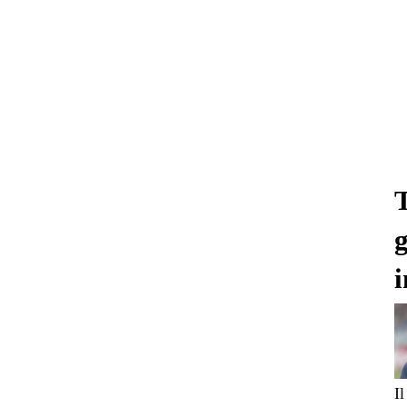
T
g
i
Il