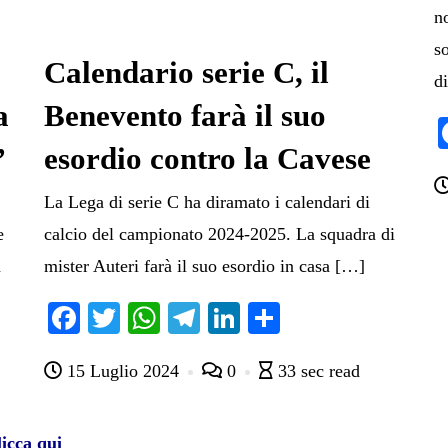
n
s
Calendario serie C, il
d
a
Benevento farà il suo
”
esordio contro la Cavese
La Lega di serie C ha diramato i calendari di
e
calcio del campionato 2024-2025. La squadra di
a
mister Auteri farà il suo esordio in casa […]
Fa
T
W
Te
Li
C
ce
wi
ha
le
nk
on
15 Luglio 2024
0
33 sec read
bo
tte
ts
gr
ed
di
ok
r
A
a
In
vi
pp
m
di
icca qui