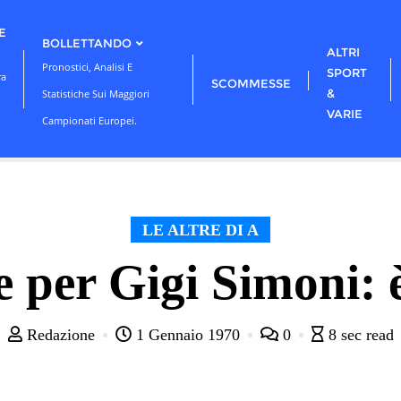
E
BOLLETTANDO
ALTRI
Pronostici, Analisi E
SPORT
ra
SCOMMESSE
&
Statistiche Sui Maggiori
VARIE
Campionati Europei.
LE ALTRE DI A
 per Gigi Simoni: 
Redazione
1 Gennaio 1970
0
8 sec read