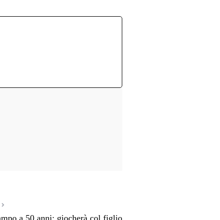
ampo a 50 anni: giocherà col figlio