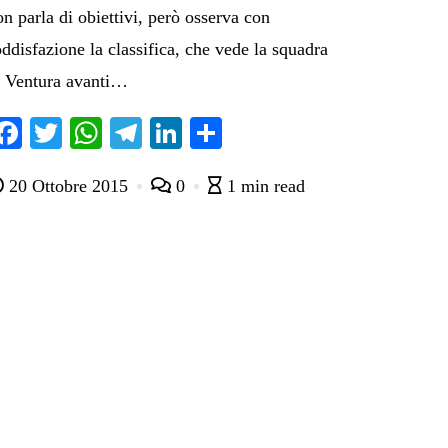
on parla di obiettivi, però osserva con
oddisfazione la classifica, che vede la squadra
i Ventura avanti…
Fa
T
W
Te
Li
C
ce
wi
ha
le
nk
on
20 Ottobre 2015
0
1 min read
bo
tte
ts
gr
ed
di
ok
r
A
a
In
vi
pp
m
di