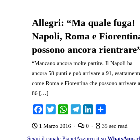
Allegri: “Ma quale fuga!
Napoli, Roma e Fiorentin
possono ancora rientrare
“Mancano ancora molte partite. Il Napoli ha
ancora 58 punti e può arrivare a 91, esattament
come Roma e Fiorentina che possono arrivare 
86 […]
Fa
T
W
Te
Li
C
ce
wi
ha
le
nk
on
1 Marzo 2016
0
35 sec read
bo
tte
ts
gr
ed
di
ok
r
A
a
In
vi
Segui il canale PianetAzzurro.it su
WhatsApp, cl