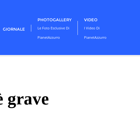
PHOTOGALLERY
VIDEO
Le Foto Esclusive Di
I Video Di
GIORNALE
PianetAzzurro
PianetAzzurro
è grave