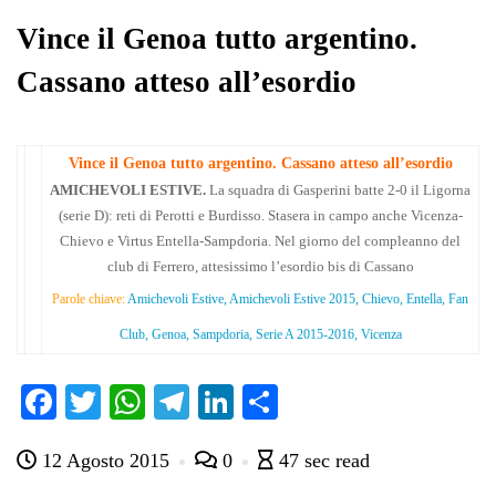
pp
m
di
Vince il Genoa tutto argentino.
Cassano atteso all’esordio
Vince il Genoa tutto argentino. Cassano atteso all’esordio
AMICHEVOLI ESTIVE.
La squadra di Gasperini batte 2-0 il Ligorna
(serie D): reti di Perotti e Burdisso. Stasera in campo anche Vicenza-
Chievo e Virtus Entella-Sampdoria. Nel giorno del compleanno del
club di Ferrero, attesissimo l’esordio bis di Cassano
Parole chiave:
Amichevoli Estive, Amichevoli Estive 2015, Chievo, Entella, Fan
Club, Genoa, Sampdoria, Serie A 2015-2016, Vicenza
Fa
T
W
Te
Li
C
ce
wi
ha
le
nk
on
12 Agosto 2015
0
47 sec read
bo
tte
ts
gr
ed
di