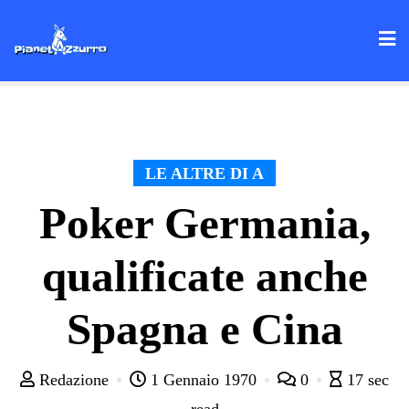
Skip
to
content
LE ALTRE DI A
Poker Germania,
qualificate anche
Spagna e Cina
Redazione
1 Gennaio 1970
0
17 sec
read