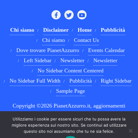
Chi siamo
Disclaimer
Home
Pubblicità
Chi siamo
Contact Us
Dove trovare PianetAzzurro
Events Calendar
Left Sidebar
Newsletter
Newsletter
No Sidebar Content Centered
No Sidebar Full Width
Pubblicità
Right Sidebar
Sample Page
Copyright ©2026 PianetAzzurro.it, aggiornamenti
costanti sul Calcio Napoli e sul mondo del betting . All
Utilizziamo i cookie per essere sicuri che tu possa avere la
rights reserved.
Powered by
WordPress
&
Designed by
migliore esperienza sul nostro sito. Se continui ad utilizzare
questo sito noi assumiamo che tu ne sia felice.
Bizberg Themes