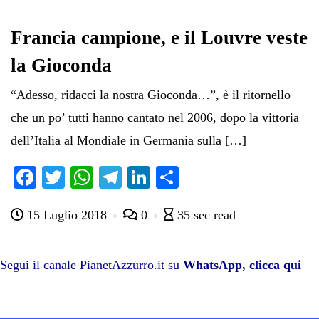
ok
r
A
a
In
vi
pp
m
di
Francia campione, e il Louvre veste
la Gioconda
“Adesso, ridacci la nostra Gioconda…”, è il ritornello
che un po’ tutti hanno cantato nel 2006, dopo la vittoria
dell’Italia al Mondiale in Germania sulla […]
Fa
T
W
Te
Li
C
ce
wi
ha
le
nk
on
15 Luglio 2018
0
35 sec read
bo
tte
ts
gr
ed
di
ok
r
A
a
In
vi
pp
m
di
Segui il canale PianetAzzurro.it su
WhatsApp, clicca qui