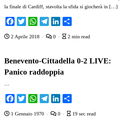
la finale di Cardiff, stavolta la sfida si giocherà in […]
Fa
T
W
Te
Li
C
ce
wi
ha
le
nk
on
2 Aprile 2018
0
2 min read
bo
tte
ts
gr
ed
di
ok
r
A
a
In
vi
pp
m
di
Benevento-Cittadella 0-2 LIVE:
Panico raddoppia
…
Fa
T
W
Te
Li
C
ce
wi
ha
le
nk
on
1 Gennaio 1970
0
19 sec read
bo
tte
ts
gr
ed
di
ok
r
A
a
In
vi