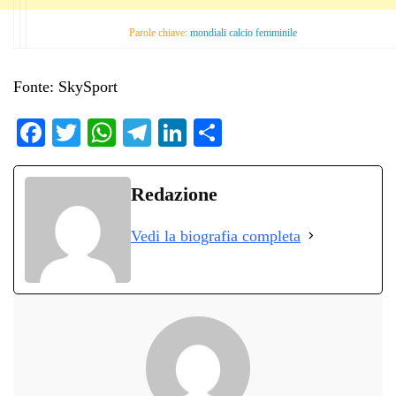
Parole chiave:
mondiali calcio femminile
Fonte: SkySport
Fa
T
W
Te
Li
C
ce
wi
ha
le
nk
on
bo
tte
ts
gr
ed
di
Redazione
ok
r
A
a
In
vi
Vedi la biografia completa
pp
m
di