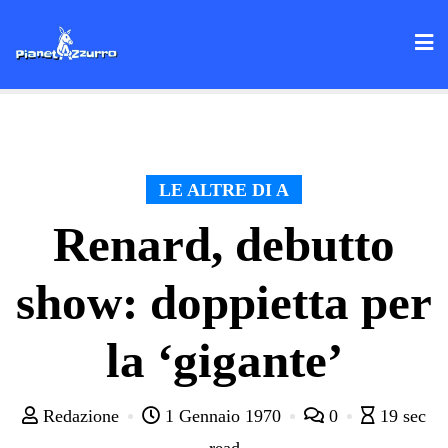
Skip
to
content
LE ALTRE DI A
Renard, debutto
show: doppietta per
la ‘gigante’
Redazione
1 Gennaio 1970
0
19 sec
read