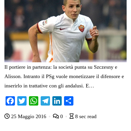
Il portiere in partenza: la società punta su Szczesny e
Alisson. Intranto il PSg vuole monetizzare il difensore e
inserirlo in trattative con gli andalusi. E…
Fa
T
W
Te
Li
C
ce
wi
ha
le
nk
on
25 Maggio 2016
0
8 sec read
bo
tte
ts
gr
ed
di
ok
r
A
a
In
vi