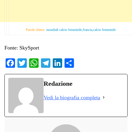
Parole chiave:
mondiali calcio femminile,francia,calcio femminile
Fonte: SkySport
Fa
T
W
Te
Li
C
ce
wi
ha
le
nk
on
bo
tte
ts
gr
ed
di
Redazione
ok
r
A
a
In
vi
Vedi la biografia completa
pp
m
di