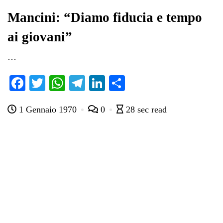
pp
m
di
Mancini: “Diamo fiducia e tempo
ai giovani”
…
Fa
T
W
Te
Li
C
ce
wi
ha
le
nk
on
1 Gennaio 1970
0
28 sec read
bo
tte
ts
gr
ed
di
ok
r
A
a
In
vi
pp
m
di