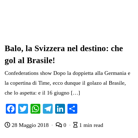
Balo, la Svizzera nel destino: che
gol al Brasile!
Confederations show Dopo la doppietta alla Germania e
la copertina di Time, ecco dunque il golazo al Brasile,
che lo aspetta: e il 16 giugno […]
Fa
T
W
Te
Li
C
ce
wi
ha
le
nk
on
28 Maggio 2018
0
1 min read
bo
tte
ts
gr
ed
di