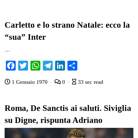
Carletto e lo strano Natale: ecco la
“sua” Inter
…
Fa
T
W
Te
Li
C
ce
wi
ha
le
nk
on
1 Gennaio 1970
0
33 sec read
bo
tte
ts
gr
ed
di
ok
r
A
a
In
vi
pp
m
di
Roma, De Sanctis ai saluti. Siviglia
su Digne, rispunta Adriano