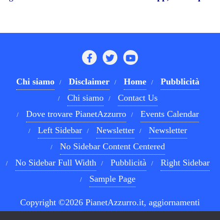
Chi siamo
Disclaimer
Home
Pubblicità
Chi siamo
Contact Us
Dove trovare PianetAzzurro
Events Calendar
Left Sidebar
Newsletter
Newsletter
No Sidebar Content Centered
No Sidebar Full Width
Pubblicità
Right Sidebar
Sample Page
Copyright ©2026 PianetAzzurro.it, aggiornamenti
costanti sul Calcio Napoli e sul mondo del betting . All