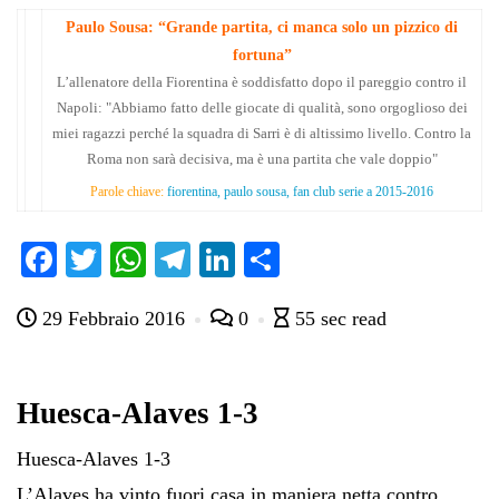
Paulo Sousa: “Grande partita, ci manca solo un pizzico di
fortuna”
L’allenatore della Fiorentina è soddisfatto dopo il pareggio contro il
Napoli: "Abbiamo fatto delle giocate di qualità, sono orgoglioso dei
miei ragazzi perché la squadra di Sarri è di altissimo livello. Contro la
Roma non sarà decisiva, ma è una partita che vale doppio"
Parole chiave:
fiorentina, paulo sousa, fan club serie a 2015-2016
Fa
T
W
Te
Li
C
ce
wi
ha
le
nk
on
29 Febbraio 2016
0
55 sec read
bo
tte
ts
gr
ed
di
ok
r
A
a
In
vi
pp
m
di
Huesca-Alaves 1-3
Huesca-Alaves 1-3
L’Alaves ha vinto fuori casa in maniera netta contro…