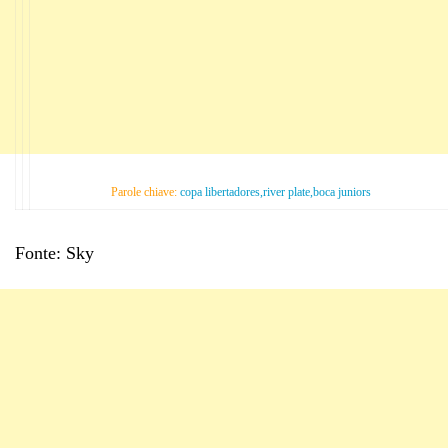
Parole chiave:
copa libertadores,river plate,boca juniors
Fonte: Sky