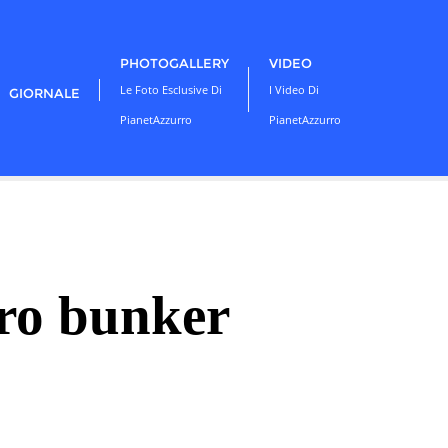
PHOTOGALLERY
VIDEO
Le Foto Esclusive Di
I Video Di
GIORNALE
PianetAzzurro
PianetAzzurro
iro bunker