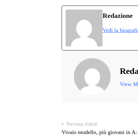
ce
wi
ha
le
nk
bo
tte
ts
gr
ed
d
Redazione
ok
r
A
a
In
v
Vedi la biograf
pp
m
d
Reda
View Mo
Previous Article
Vivaio modello, più giovani in A