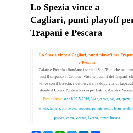
pp
m
di
Lo Spezia vince a
Cagliari, punti playoff pe
Trapani e Pescara
Lo Spezia vince a Cagliari, punti playoff per Trapan
e Pescara
Calaiò e Piccolo affondano i sardi al Sant’Elia, che manca
così il sorpasso al Crotone. Vittorie pesanti del Trapani, c
vince con il Brescia, e del Pescara: la doppietta di Lapadu
stende il Como. Punti-salvezza per Latina, Ascoli e Vicenz
Parole chiave:
serie b 2015-2016, 34a giornata, cagliari, spezia,
entella, ternana, pro vercelli, modena, perugia, ascoli, latina, avellin
pescara, como, vicenza, livorno, trapani brescia