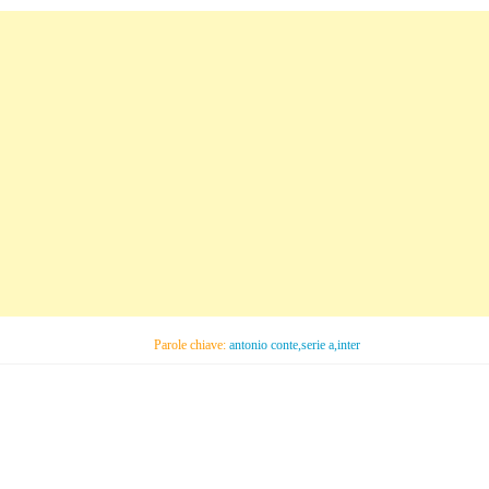
Parole chiave:
antonio conte,serie a,inter
C