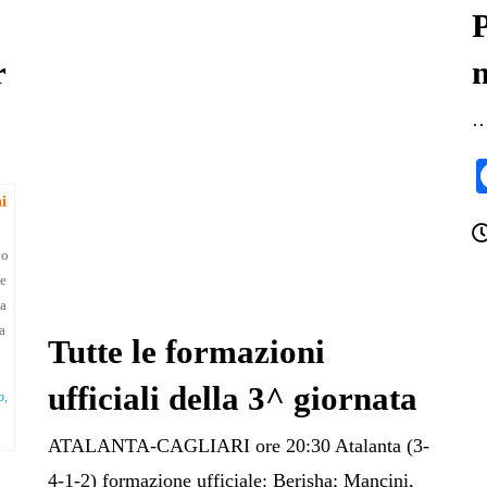
P
r
i
no
he
la
a
Tutte le formazioni
ufficiali della 3^ giornata
o,
ATALANTA-CAGLIARI ore 20:30 Atalanta (3-
4-1-2) formazione ufficiale: Berisha; Mancini,