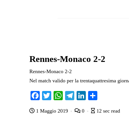
Rennes-Monaco 2-2
Rennes-Monaco 2-2
Nel match valido per la trentaquattresima gior
Fa
T
W
Te
Li
C
ce
wi
ha
le
nk
on
1 Maggio 2019
0
12 sec read
bo
tte
ts
gr
ed
di
ok
r
A
a
In
vi