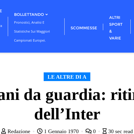
E
BOLLETTANDO
ALTRI
Pronostici, Analisi E
SPORT
ra
SCOMMESSE
&
Statistiche Sui Maggiori
VARIE
Campionati Europei.
LE ALTRE DI A
cani da guardia: rit
dell’Inter
Redazione
1 Gennaio 1970
0
30 sec read