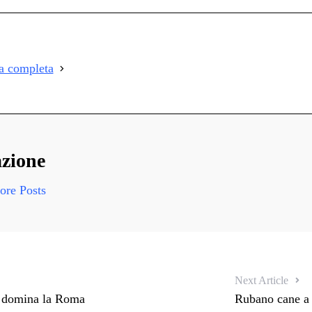
on
i
i
ia completa
i
zione
re Posts
Next Article
: domina la Roma
Rubano cane a S