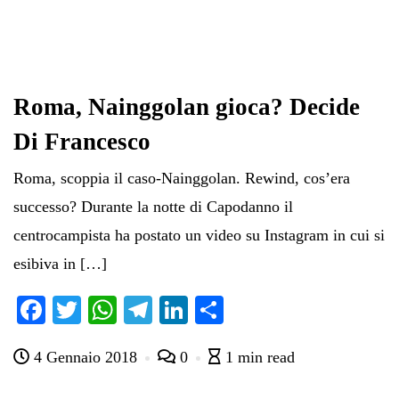
Roma, Nainggolan gioca? Decide
Di Francesco
Roma, scoppia il caso-Nainggolan. Rewind, cos’era
successo? Durante la notte di Capodanno il
centrocampista ha postato un video su Instagram in cui si
esibiva in […]
Fa
T
W
Te
Li
C
ce
wi
ha
le
nk
on
4 Gennaio 2018
0
1 min read
bo
tte
ts
gr
ed
di
ok
r
A
a
In
vi