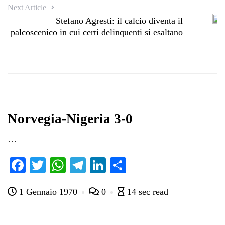
Next Article
Stefano Agresti: il calcio diventa il
palcoscenico in cui certi delinquenti si esaltano
Norvegia-Nigeria 3-0
…
Fa
T
W
Te
Li
C
ce
wi
ha
le
nk
on
1 Gennaio 1970
0
14 sec read
bo
tte
ts
gr
ed
di
ok
r
A
a
In
vi