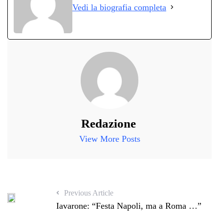
Vedi la biografia completa
pp
m
di
Redazione
View More Posts
Previous Article
Iavarone: “Festa Napoli, ma a Roma …”