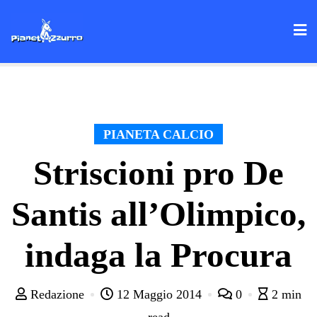
Skip
to
content
PIANETA CALCIO
Striscioni pro De
Santis all’Olimpico,
indaga la Procura
Redazione
12 Maggio 2014
0
2 min
read