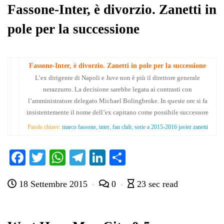
pp
m
di
Fassone-Inter, è divorzio. Zanetti in
pole per la successione
Fassone-Inter, è divorzio. Zanetti in pole per la successione
L’ex dirigente di Napoli e Juve non è più il direttore generale
nerazzurro. La decisione sarebbe legata ai contrasti con
l’amministratore delegato Michael Bolingbroke. In queste ore si fa
insistentemente il nome dell’ex capitano come possibile successore
Parole chiave:
marco fassone, inter, fan club, serie a 2015-2016 javier zanetti
Fa
T
W
Te
Li
C
ce
wi
ha
le
nk
on
18 Settembre 2015
0
23 sec read
bo
tte
ts
gr
ed
di
ok
r
A
a
In
vi
pp
m
di