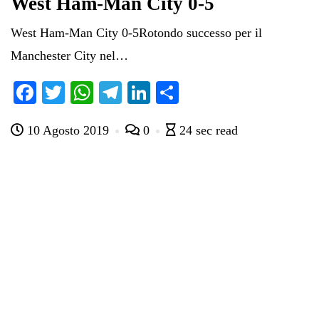
West Ham-Man City 0-5
West Ham-Man City 0-5Rotondo successo per il
Manchester City nel…
Fa
T
W
Te
Li
C
ce
wi
ha
le
nk
on
10 Agosto 2019
0
24 sec read
bo
tte
ts
gr
ed
di
ok
r
A
a
In
vi
pp
m
di