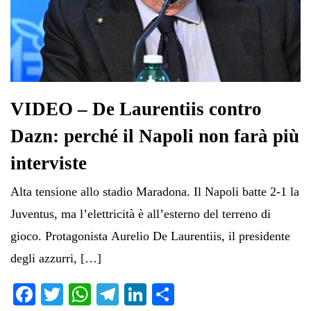
VIDEO – De Laurentiis contro
Dazn: perché il Napoli non farà più
interviste
Alta tensione allo stadio Maradona. Il Napoli batte 2-1 la
Juventus, ma l’elettricità è all’esterno del terreno di
gioco. Protagonista Aurelio De Laurentiis, il presidente
degli azzurri, […]
Fa
T
W
Te
Li
C