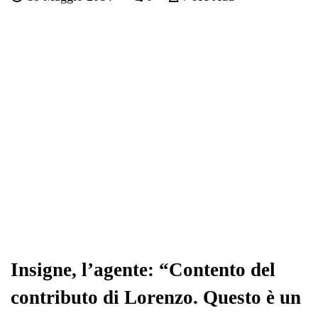
bo
tte
ts
gr
ed
di
ok
r
A
a
In
vi
pp
m
di
Insigne, l’agente: “Contento del
contributo di Lorenzo. Questo è un