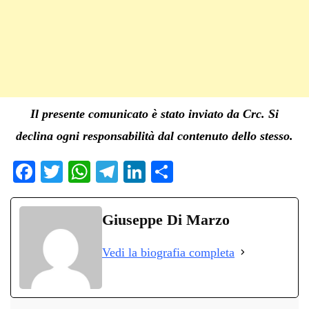
Il presente comunicato è stato inviato da Crc. Si
declina ogni responsabilità dal contenuto dello stesso.
Fa
T
W
Te
Li
C
ce
wi
ha
le
nk
on
bo
tte
ts
gr
ed
di
Giuseppe Di Marzo
ok
r
A
a
In
vi
Vedi la biografia completa
pp
m
di