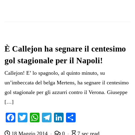
È Callejon ha segnare il centesimo
gol stagionale per il Napoli!
Callejon! E’ lo spagnolo, al quinto minuto, su
un’imbeccata del belga Mertens, ha segnare il centesimo
gol stagionale per gli azzurri contro il Verona. Giuseppe
[…]
Fa
T
W
Te
Li
C
ce
wi
ha
le
nk
on
18 Maggio 2014
0
7 sec read