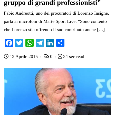
gruppo di grandi professionisti”
Fabio Andreotti, uno dei procuratori di Lorenzo Insigne,
parla ai microfoni di Marte Sport Live: “Sono contento
che Lorenzo stia offrendo il suo contributo anche […]
Fa
T
W
Te
Li
C
ce
wi
ha
le
nk
on
13 Aprile 2015
0
34 sec read
bo
tte
ts
gr
ed
di
ok
r
A
a
In
vi
pp
m
di