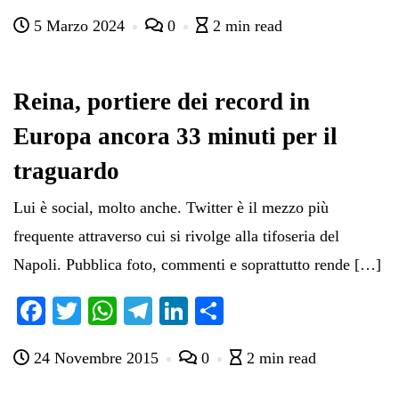
ce
wi
ha
le
nk
on
5 Marzo 2024
0
2 min read
bo
tte
ts
gr
ed
di
ok
r
A
a
In
vi
pp
m
di
Reina, portiere dei record in
Europa ancora 33 minuti per il
traguardo
Lui è social, molto anche. Twitter è il mezzo più
frequente attraverso cui si rivolge alla tifoseria del
Napoli. Pubblica foto, commenti e soprattutto rende […]
Fa
T
W
Te
Li
C
ce
wi
ha
le
nk
on
24 Novembre 2015
0
2 min read
bo
tte
ts
gr
ed
di
ok
r
A
a
In
vi