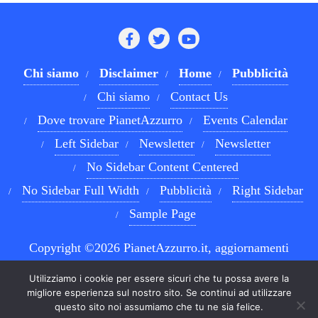
Chi siamo
Disclaimer
Home
Pubblicità
Chi siamo
Contact Us
Dove trovare PianetAzzurro
Events Calendar
Left Sidebar
Newsletter
Newsletter
No Sidebar Content Centered
No Sidebar Full Width
Pubblicità
Right Sidebar
Sample Page
Copyright ©2026 PianetAzzurro.it, aggiornamenti
costanti sul Calcio Napoli e sul mondo del betting . All
Utilizziamo i cookie per essere sicuri che tu possa avere la
rights reserved.
Powered by
WordPress
&
Designed by
migliore esperienza sul nostro sito. Se continui ad utilizzare
questo sito noi assumiamo che tu ne sia felice.
Bizberg Themes