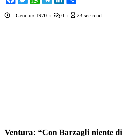
ce
wi
ha
le
nk
on
1 Gennaio 1970
0
23 sec read
bo
tte
ts
gr
ed
di
ok
r
A
a
In
vi
pp
m
di
Ventura: “Con Barzagli niente di