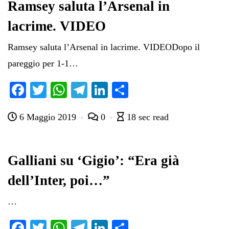
pp
m
di
Ramsey saluta l’Arsenal in
lacrime. VIDEO
Ramsey saluta l’Arsenal in lacrime. VIDEODopo il
pareggio per 1-1…
Fa
T
W
Te
Li
C
ce
wi
ha
le
nk
on
6 Maggio 2019
0
18 sec read
bo
tte
ts
gr
ed
di
ok
r
A
a
In
vi
pp
m
di
Galliani su ‘Gigio’: “Era già
dell’Inter, poi…”
…
Fa
T
W
Te
Li
C