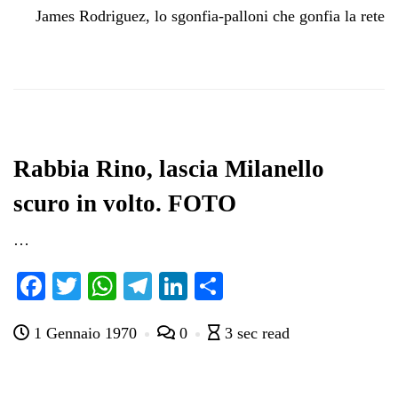
James Rodriguez, lo sgonfia-palloni che gonfia la rete
Rabbia Rino, lascia Milanello
scuro in volto. FOTO
…
Fa
T
W
Te
Li
C
ce
wi
ha
le
nk
on
1 Gennaio 1970
0
3 sec read
bo
tte
ts
gr
ed
di
ok
r
A
a
In
vi