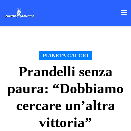
Skip
to
content
PIANETA CALCIO
Prandelli senza
paura: “Dobbiamo
cercare un’altra
vittoria”