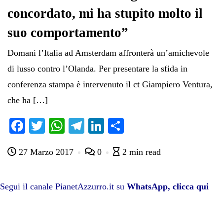
concordato, mi ha stupito molto il
suo comportamento”
Domani l’Italia ad Amsterdam affronterà un’amichevole
di lusso contro l’Olanda. Per presentare la sfida in
conferenza stampa è intervenuto il ct Giampiero Ventura,
che ha […]
Fa
T
W
Te
Li
C
ce
wi
ha
le
nk
on
27 Marzo 2017
0
2 min read
bo
tte
ts
gr
ed
di
ok
r
A
a
In
vi
pp
m
di
Segui il canale PianetAzzurro.it su
WhatsApp, clicca qui