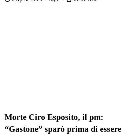
bo
tte
ts
gr
ed
di
ok
r
A
a
In
vi
pp
m
di
Morte Ciro Esposito, il pm:
“Gastone” sparò prima di essere