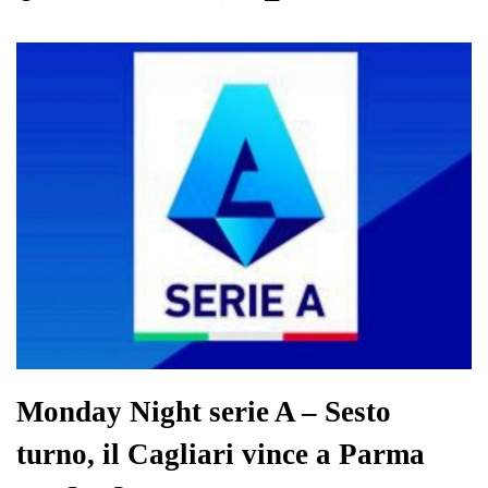
bo
tte
ts
gr
ed
di
ok
r
A
a
In
vi
pp
m
di
Monday Night serie A – Sesto
turno, il Cagliari vince a Parma