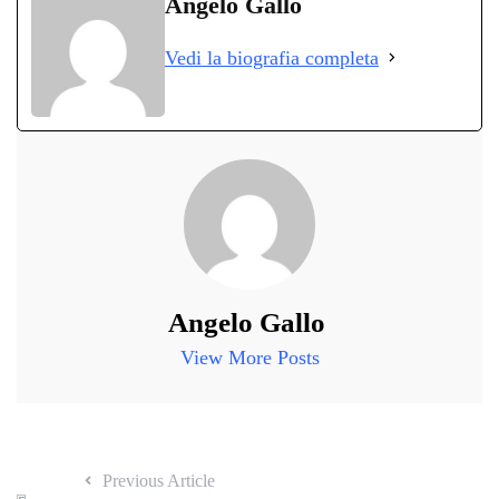
Angelo Gallo
ok
r
A
a
In
vi
Vedi la biografia completa
pp
m
di
Angelo Gallo
View More Posts
Previous Article