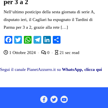
per 3 a 2
Nell‘ultimo posticipo della sesta giornata di serie A,
disputato ieri, il Cagliari ha espugnato il Tardini di
Parma per 3 a 2, grazie alla rete […]
Fa
T
W
Te
Li
C
ce
wi
ha
le
nk
on
1 Ottobre 2024
0
21 sec read
bo
tte
ts
gr
ed
di
ok
r
A
a
In
vi
pp
m
di
Segui il canale PianetAzzurro.it su
WhatsApp, clicca qui