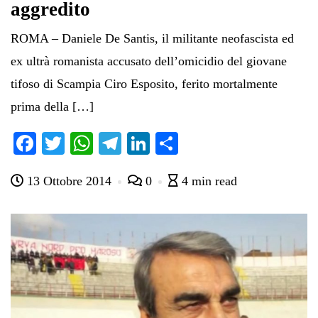
aggredito
ROMA – Daniele De Santis, il militante neofascista ed
ex ultrà romanista accusato dell’omicidio del giovane
tifoso di Scampia Ciro Esposito, ferito mortalmente
prima della […]
Fa
T
W
Te
Li
C
ce
wi
ha
le
nk
on
13 Ottobre 2014
0
4 min read
bo
tte
ts
gr
ed
di
ok
r
A
a
In
vi
pp
m
di