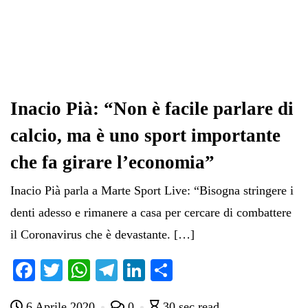
Inacio Pià: “Non è facile parlare di
calcio, ma è uno sport importante
che fa girare l’economia”
Inacio Pià parla a Marte Sport Live: “Bisogna stringere i
denti adesso e rimanere a casa per cercare di combattere
il Coronavirus che è devastante. […]
Fa
T
W
Te
Li
C
ce
wi
ha
le
nk
on
6 Aprile 2020
0
30 sec read