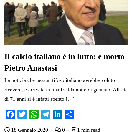
Il calcio italiano è in lutto: è morto
Pietro Anastasi
La notizia che nessun tifoso italiano avrebbe voluto
ricevere, è arrivata in una fredda notte di gennaio. All’età
di 71 anni si è infatti spento […]
Fa
T
W
Te
Li
C
ce
wi
ha
le
nk
on
18 Gennaio 2020
0
1 min read