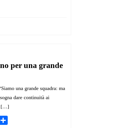
no per una grande
 “Siamo una grande squadra: ma
isogna dare continuità ai
a […]
App
egram
LinkedIn
Condividi