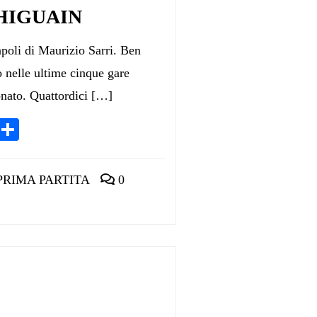
 HIGUAIN
apoli di Maurizio Sarri. Ben
o nelle ultime cinque gare
onato. Quattordici […]
App
egram
LinkedIn
Condividi
RIMA PARTITA
0