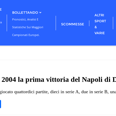
E
BOLLETTANDO
ALTRI
Pronostici, Analisi E
SPORT
ra
SCOMMESSE
&
Statistiche Sui Maggiori
VARIE
Campionati Europei.
2004 la prima vittoria del Napoli di 
giocato quattordici partite, dieci in serie A, due in serie B, 
pp
ram
nkedIn
Condividi