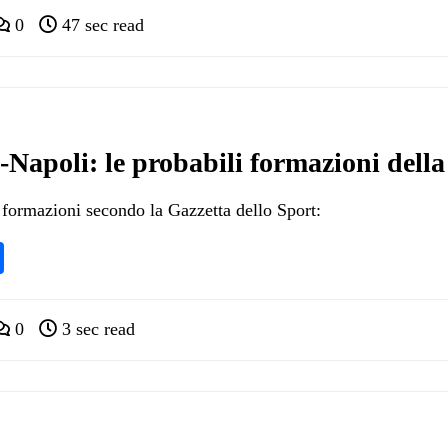
0
47 sec read
apoli: le probabili formazioni dell
i formazioni secondo la Gazzetta dello Sport:
pp
ram
nkedIn
Condividi
0
3 sec read