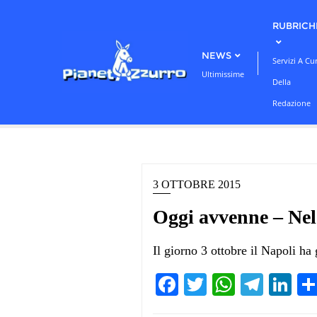
Skip
RUBRICH
to
content
NEWS
Servizi A Cu
Ultimissime
Della
Redazione
3 OTTOBRE 2015
Oggi avvenne – Nel 
Il giorno 3 ottobre il Napoli ha 
Facebook
Twitter
WhatsA
Teleg
Li