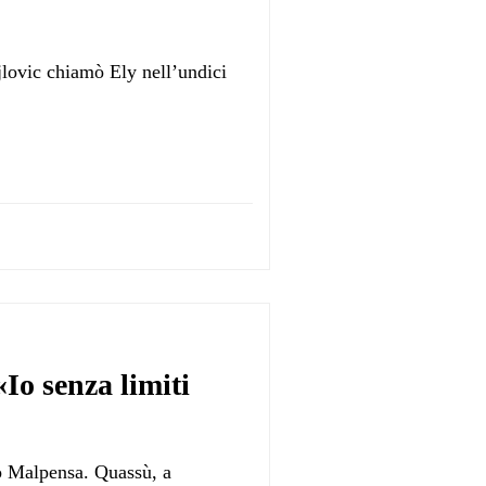
jlovic chiamò Ely nell’undici
«Io senza limiti
o Malpensa. Quassù, a