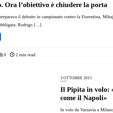
. Ora l’obiettivo è chiudere la porta
preparava il debutto in campionato contro la Fiorentina, Miha
obbligata: Rodrigo […]
pp
ram
nkedIn
Condividi
0
2 min read
3 OTTOBRE 2015
Il Pipita in volo: 
come il Napoli»
In volo da Varsavia a Milan