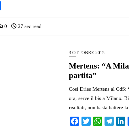
pp
ram
nkedIn
Condividi
0
27 sec read
3 OTTOBRE 2015
Mertens: “A Mila
partita”
Così Dries Mertens al CdS:
ora, serve il bis a Milano. B
risultati, non basta battere l
Facebook
Twitter
Whats
Tel