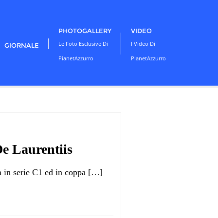
PHOTOGALLERY
VIDEO
Le Foto Esclusive Di
I Video Di
GIORNALE
PianetAzzurro
PianetAzzurro
De Laurentiis
una in serie C1 ed in coppa […]