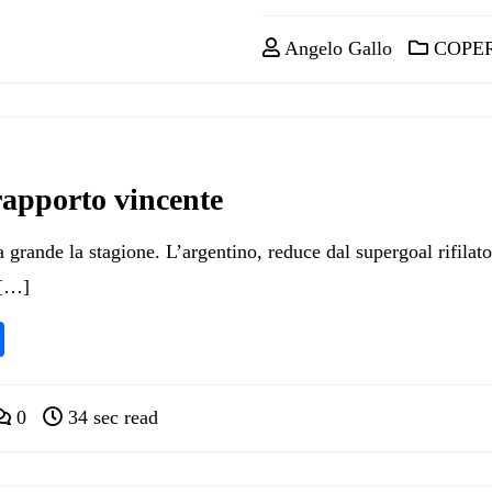
Angelo Gallo
COPE
rapporto vincente
 grande la stagione. L’argentino, reduce dal supergoal rifilato 
 […]
pp
ram
nkedIn
Condividi
0
34 sec read