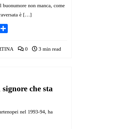
, il buonumore non manca, come
traversata è […]
App
egram
LinkedIn
Condividi
RTINA
0
3 min read
 signore che sta
partenopei nel 1993-94, ha