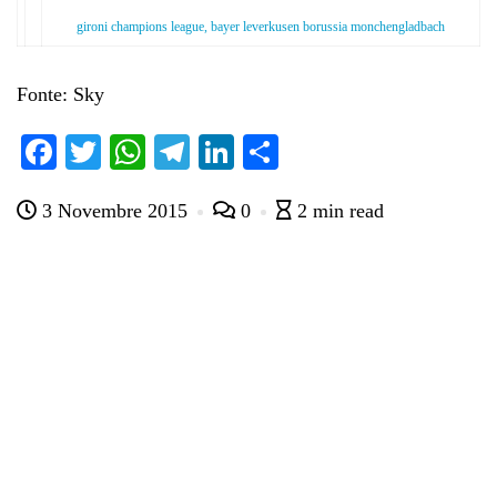
gironi champions league, bayer leverkusen borussia monchengladbach
Fonte: Sky
Fa
T
W
Te
Li
C
ce
wi
ha
le
nk
on
3 Novembre 2015
0
2 min read
bo
tte
ts
gr
ed
di
ok
r
A
a
In
vi
pp
m
di