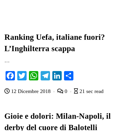
Ranking Uefa, italiane fuori?
L’Inghilterra scappa
…
Fa
T
W
Te
Li
C
ce
wi
ha
le
nk
on
12 Dicembre 2018
0
21 sec read
bo
tte
ts
gr
ed
di
ok
r
A
a
In
vi
pp
m
di
Gioie e dolori: Milan-Napoli, il
derby del cuore di Balotelli