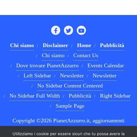
Chi siamo
Disclaimer
Home
Pubblicità
Chi siamo
Contact Us
Dove trovare PianetAzzurro
Events Calendar
Left Sidebar
Newsletter
Newsletter
No Sidebar Content Centered
No Sidebar Full Width
Pubblicità
Right Sidebar
Sample Page
Copyright ©2026 PianetAzzurro.it, aggiornamenti
costanti sul Calcio Napoli e sul mondo del betting . All
Utilizziamo i cookie per essere sicuri che tu possa avere la