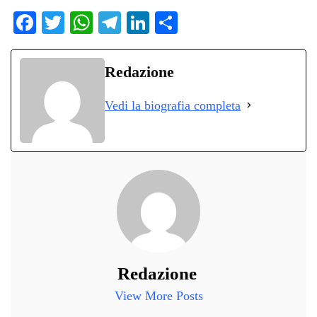
Fa
T
W
Te
Li
C
ce
wi
ha
le
nk
on
bo
tte
ts
gr
ed
di
Redazione
ok
r
A
a
In
vi
Vedi la biografia completa
pp
m
di
Redazione
View More Posts