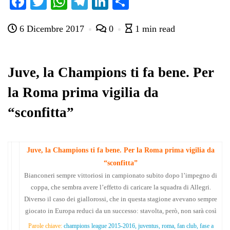
Fa
T
W
Te
Li
C
ce
wi
ha
le
nk
on
6 Dicembre 2017
0
1 min read
bo
tte
ts
gr
ed
di
ok
r
A
a
In
vi
pp
m
di
Juve, la Champions ti fa bene. Per
la Roma prima vigilia da
“sconfitta”
Juve, la Champions ti fa bene. Per la Roma prima vigilia da
“sconfitta”
Bianconeri sempre vittoriosi in campionato subito dopo l’impegno di
coppa, che sembra avere l’effetto di caricare la squadra di Allegri.
Diverso il caso dei giallorossi, che in questa stagione avevano sempre
giocato in Europa reduci da un successo: stavolta, però, non sarà così
Parole chiave:
champions league 2015-2016, juventus, roma, fan club, fase a