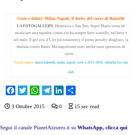
Gioie e dolori: Milan-Napoli, il derby del cuore di Balotelli
LA FOTOGALLERY.
Domenica a San Siro,
Super Mario torna ad
incrociare una squadra contro cui ha sempre fatto scintille, nel bene e
nel male. Il gol con il City (in rossonero), il primo penalty sbagliato, la
sfuriata contro Banti. Ma napoletane sono anche tante questioni di
cuore…
Parole chiave:
mario balotelli, milan, napoli, serie a 2015-2016, raffaella fico fan
club
Fa
T
W
Te
Li
C
ce
wi
ha
le
nk
on
3 Ottobre 2015
0
15 sec read
bo
tte
ts
gr
ed
di
ok
r
A
a
In
vi
pp
m
di
Segui il canale PianetAzzurro.it su
WhatsApp, clicca qui