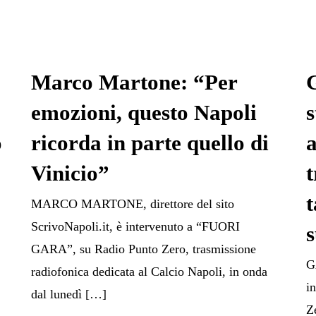
Marco Martone: “Per
G
emozioni, questo Napoli
s
o
ricorda in parte quello di
a
Vinicio”
t
MARCO MARTONE, direttore del sito
ScrivoNapoli.it, è intervenuto a “FUORI
GARA”, su Radio Punto Zero, trasmissione
G
radiofonica dedicata al Calcio Napoli, in onda
i
dal lunedì […]
Z