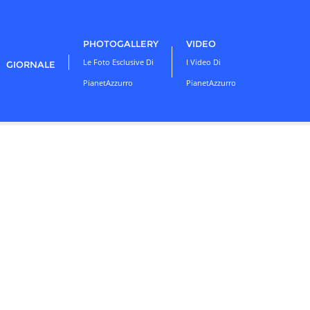
PHOTOGALLERY
VIDEO
Le Foto Esclusive Di
I Video Di
GIORNALE
PianetAzzurro
PianetAzzurro