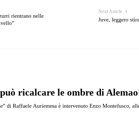
Next Article
urri rientrano nelle
Juve, leggero stir
ivello”
può ricalcare le ombre di Alemao
ete” di Raffaele Auriemma è intervenuto Enzo Montefusco, alle