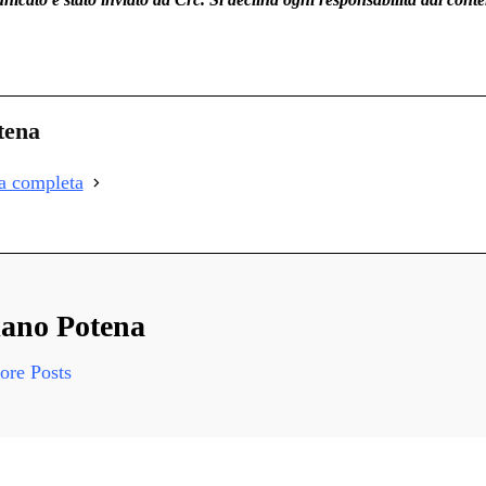
C
on
i
tena
i
ia completa
i
ano Potena
re Posts