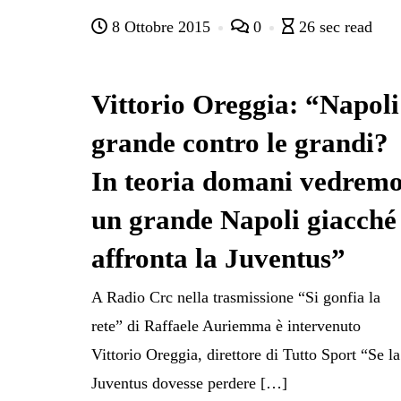
ce
wi
ha
le
nk
on
8 Ottobre 2015
0
26 sec read
bo
tte
ts
gr
ed
di
ok
r
A
a
In
vi
pp
m
di
Vittorio Oreggia: “Napoli
grande contro le grandi?
In teoria domani vedrem
un grande Napoli giacché
affronta la Juventus”
A Radio Crc nella trasmissione “Si gonfia la
rete” di Raffaele Auriemma è intervenuto
Vittorio Oreggia, direttore di Tutto Sport “Se la
Juventus dovesse perdere […]