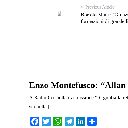
Previous Article
Bortolo Mutti: “Gli azz
formazioni di grande l
Enzo Montefusco: “Allan 
A Radio Crc nella trasmissione “Si gonfia la r
sia nulla […]
Fa
T
W
Te
Li
C