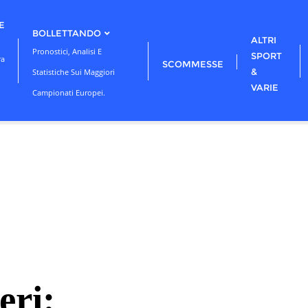
E
BOLLETTANDO
ALTRI
Pronostici, Analisi E
SPORT
ra
SCOMMESSE
&
Statistiche Sui Maggiori
VARIE
Campionati Europei.
eri: