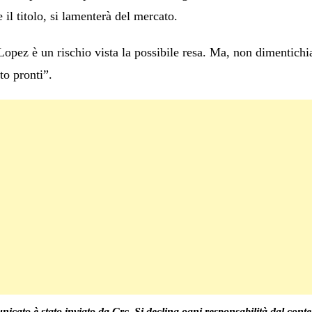
 il titolo, si lamenterà del mercato.
opez è un rischio vista la possibile resa. Ma, non dimentich
to pronti”.
nicato è stato inviato da Crc. Si declina ogni responsabilità dal conte